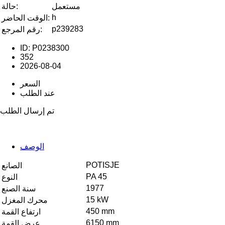
مستعمل
حالة:
h
الوقت الحاضر:
p239283
رقم المرجع:
ID: P0238300
352
2026-08-04
السعر
عند الطلب
تم إرسال الطلب
الوصف
POTISJE
الصانع
PA 45
النوع
1977
سنة الصنع
15 kW
محرك المغزل
450 mm
ارتفاع القمة
6150 mm
عرض القمة