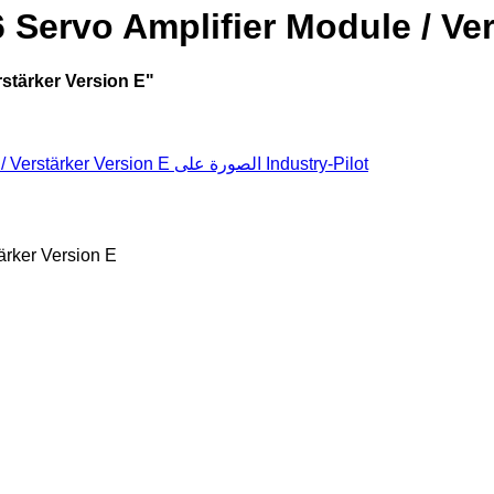
vo Amplifier Module / Verstärk
"سيرفو ker Version E
ärker Version E