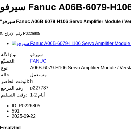
Fanuc A06B-6079-H106 Ser
Fanuc A06B-6079-H106 Servo Amplifier Module / Verstär"
#: رقم الإدراج P0226805
سيرفو
نوع الآلة:
FANUC
المُصنِّع:
A06B-6079-H106 Servo Amplifier Module / Verst
نوع:
مستعمل
حالة:
h
الوقت الحاضر:
p227787
رقم المرجع:
1-2 أيام
وقت التسليم:
ID: P0226805
591
2025-09-22
Ersatzteil