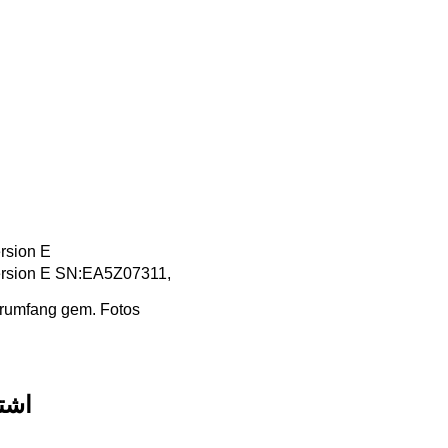
rsion E
Version E SN:EA5Z07311,
ferumfang gem. Fotos
اشت