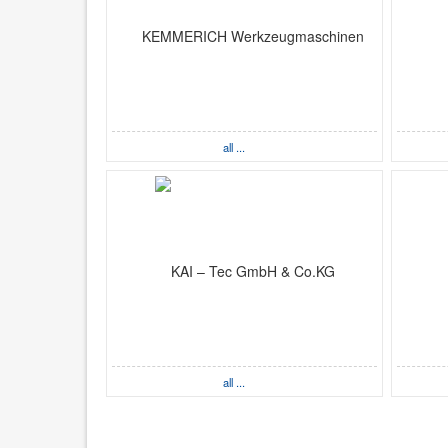
all ...
all ...