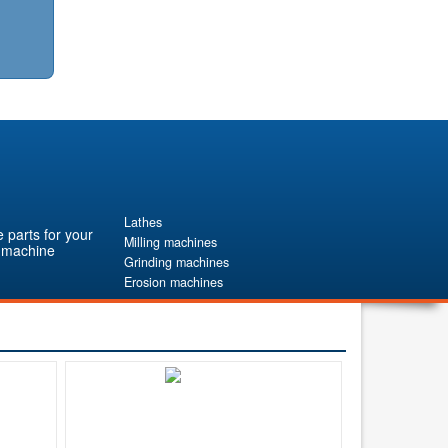
Lathes
 parts for your
Milling machines
 machine
Grinding machines
Erosion machines
Machining Centers
Laser Cutting Machine
Press Brake hydraulic
Hydraulic guillotine shear
Measuring machines
Boring mills / Drilling machines