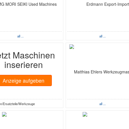
all ...
all ...
etzt Maschinen
inserieren
Anzeige aufgeben
n/Ersatzteile/Werkzeuge
all ...