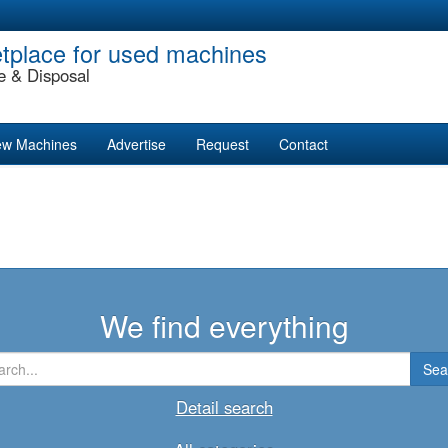
tplace for used machines
e & Disposal
w Machines
Advertise
Request
Contact
We find everything
Sea
Detail search