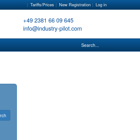
Tariffs/Prices
New Registration
Log in
+49 2381 66 09 645
info@industry-pilot.com
Search...
rch