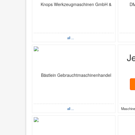
all ...
J
all ...
Maschine