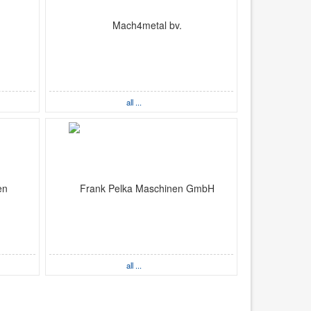
all ...
all ...