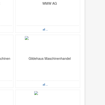
all ...
all ...