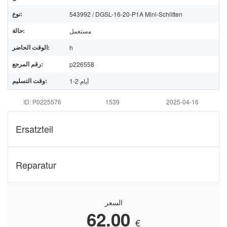
نوع:
543992 / DGSL-16-20-P1A Mini-Schlitten
حالة:
مستعمل
الوقت الحاضر:
h
رقم المرجع:
p226558
وقت التسليم:
1-2 أيام
ID: P0225576
1539
2025-04-16
Ersatzteil
Reparatur
السعر
62.00
€