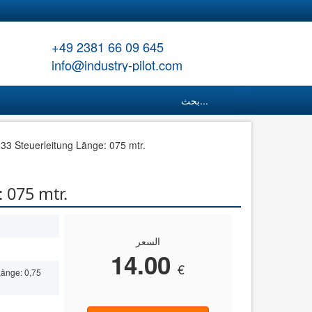
+49 2381 66 09 645
info@industry-pilot.com
بحث...
3 Steuerleitung Länge: 075 mtr.
الكهرباء/الإ
السعر
14.00
€
änge: 0,75