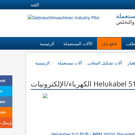
اللغة
ستعملة
والتخلص
طلب
قطع غيار
الآلات المستعملة
الرئيسية
غيار
آلات تشكيل المعادن
آلات مستعملة
الرئيسية
ook
Helukabel 512 P.
er
ram
ram
إرسال 