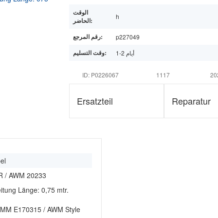
الوقت
h
الحاضر:
رقم المرجع:
p227049
وقت التسليم:
1-2 أيام
ID: P0226067
1117
20
Ersatzteil
Reparatur
el
R / AWM 20233
eitung Länge: 0,75 mtr.
 QMM E170315 / AWM Style