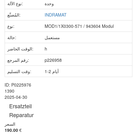
وحدة
نوع الآلة:
INDRAMAT
المُصنِّع:
MOD1/1X0300-571 / 943604 Modul
نوع:
مستعمل
حالة:
h
الوقت الحاضر:
p226958
رقم المرجع:
1-2 أيام
وقت التسليم:
ID: P0225976
1390
2025-04-30
Ersatzteil
Reparatur
السعر
190.00
€