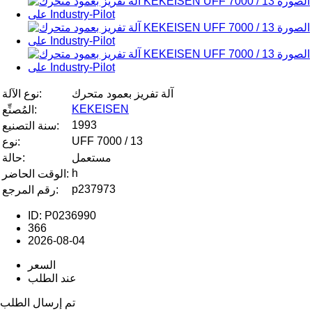
آلة تفريز بعمود متحرك
نوع الآلة:
KEKEISEN
المُصنِّع:
1993
سنة التصنيع:
UFF 7000 / 13
نوع:
مستعمل
حالة:
h
الوقت الحاضر:
p237973
رقم المرجع:
ID: P0236990
366
2026-08-04
السعر
عند الطلب
تم إرسال الطلب