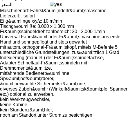
السعر
Maschinenart: Fahrst&auml;nderfr&auml;smaschine
Lieferzeit: : sofort
Eilg&auml;nge x/y/z: 10 m/min
Tischgr&ouml;ße: 8.000 x 1.300 mm
Fr&auml;sspindeldrehzahlbereich: 20 - 2.000 1/min
Universal Fahrst&auml;nder-Fr&auml;smaschine aus erster
Hand und sehr gepflegt und stets gewartet
mit autom. orthogonal-Fr&auml;skopf, mittels M-Befehle 5
unterschiedliche Grundstellungen, zus&auml;tzlich 1 Grad
Indexierung (manuell) der Fr&auml;sspindelachse,
Adapter Schnellauf-Fr&auml;sspindeln mit
Drehmomentst&uuml;tze,
mitfahrende Bedienerb&uuml;hne
Sp&auml;nef&ouml;rderer,
&uuml;berwachte Sicherheitsz&auml;une,
diverses Zubeh&ouml;r (Winkelfr&auml;sk&ouml;pfe, Spanner
etc.) optional zu erwerben,
kein Werkzeugwechsler,
keine Kabine,
kein Stundenz&auml;hler,
noch am Standort unter Strom zu besichtigen