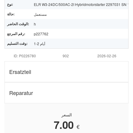
نوع:
ELR W3-24DC/500AC-2I Hybridmotorstarter 2297031 SN 1
حالة:
مستعمل
الوقت الحاضر:
h
رقم المرجع:
p227762
وقت التسليم:
1-2 أيام
ID: P0226780
902
2026-02-26
Ersatzteil
Reparatur
السعر
7.00
€