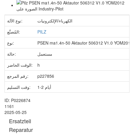
الكهرباء/الإلكترونيات
نوع الآلة:
PILZ
المُصنِّع:
PSEN ma1.4n-50 Aktautor 506312 V1.0 YOM2012
نوع:
مستعمل
حالة:
h
الوقت الحاضر:
p227856
رقم المرجع:
1-2 أيام
وقت التسليم:
ID: P0226874
1161
2025-05-25
Ersatzteil
Reparatur