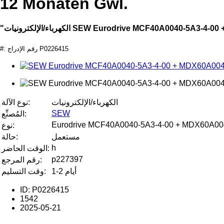
12 Monaten Gwl.
SEW Eurodrive MCF40A0040-5A3-4-00 + MDX60A00."
#: رقم الإدراج P0226415
الكهرباء/الإلكترونيات
نوع الآلة:
SEW
المُصنِّع:
Eurodrive MCF40A0040-5A3-4-00 + MDX60A0040
نوع:
مستعمل
حالة:
h
الوقت الحاضر:
p227397
رقم المرجع:
1-2 أيام
وقت التسليم:
ID: P0226415
1542
2025-05-21