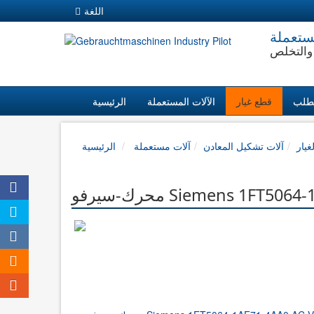
اللغة
ستعملة
والتخلص
طلب
قطع غيار
الآلات المستعملة
الرئيسية
غيار
آلات تشكيل المعادن
آلات مستعملة
الرئيسية
ook
Siemens 1FT5064-1AF71
er
ram
ram
إرسال 