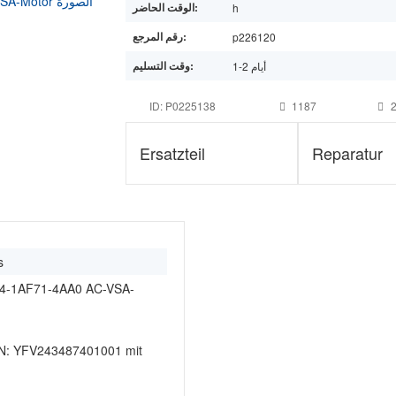
الوقت الحاضر:
h
رقم المرجع:
p226120
وقت التسليم:
1-2 أيام
ID: P0225138
1187
2
Ersatzteil
Reparatur
s
4-1AF71-4AA0 AC-VSA-
N: YFV243487401001 mit