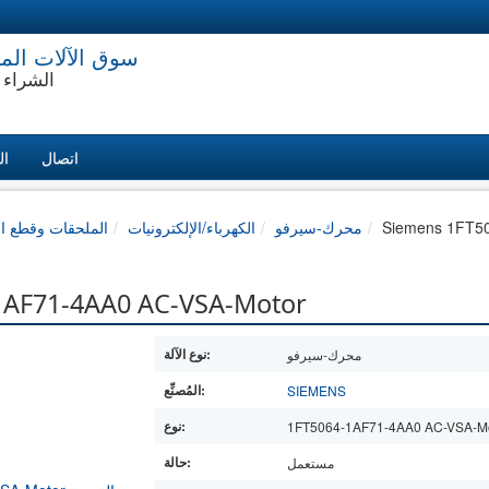
سوق الآلات الم
الشراء 
اتصال
ال
Siemens 1FT5
محرك-سيرفو
الكهرباء/الإلكترونيات
الملحقات وقطع ال
محرك-سيرفو -4AA0 AC-VSA-Motor
نوع الآلة:
محرك-سيرفو
المُصنِّع:
SIEMENS
نوع:
1FT5064-1AF71-4AA0 AC-VSA-Mo
حالة:
مستعمل