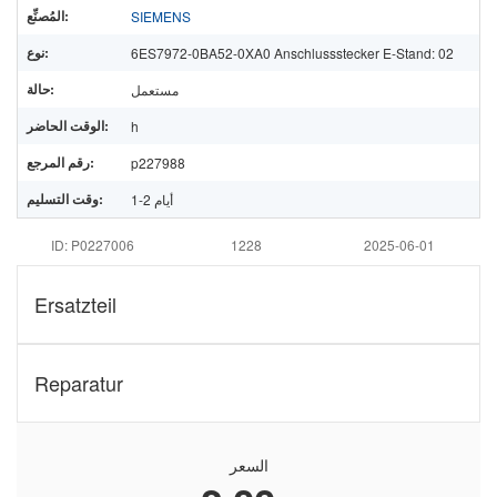
المُصنِّع:
SIEMENS
نوع:
6ES7972-0BA52-0XA0 Anschlussstecker E-Stand: 02
حالة:
مستعمل
الوقت الحاضر:
h
رقم المرجع:
p227988
وقت التسليم:
1-2 أيام
ID: P0227006
1228
2025-06-01
Ersatzteil
Reparatur
السعر