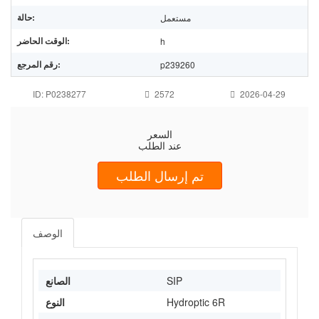
حالة:
مستعمل
الوقت الحاضر:
h
رقم المرجع:
p239260
ID: P0238277
2572
2026-04-29
السعر
عند الطلب
تم إرسال الطلب
الوصف
SIP
الصانع
Hydroptic 6R
النوع