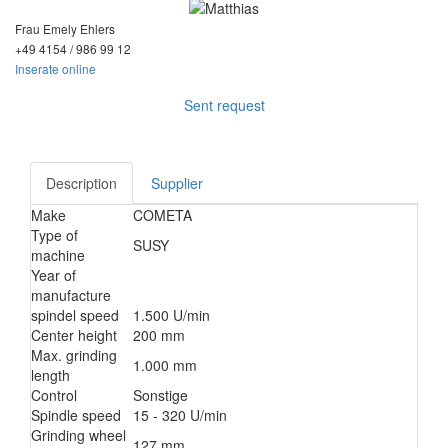
Frau Emely Ehlers
+49 4154 / 986
99 12
Inserate online
Sent request
Description
Supplier
Make
COMETA
Type of
SUSY
machine
Year of
manufacture
spindel speed
1.500 U/min
Center height
200 mm
Max. grinding
1.000 mm
length
Control
Sonstige
Spindle speed
15 - 320 U/min
Grinding wheel
127 mm