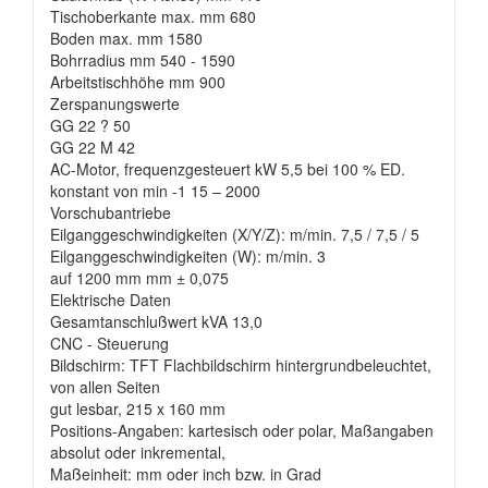
Tischoberkante max. mm 680
Boden max. mm 1580
Bohrradius mm 540 - 1590
Arbeitstischhöhe mm 900
Zerspanungswerte
GG 22 ? 50
GG 22 M 42
AC-Motor, frequenzgesteuert kW 5,5 bei 100 % ED.
konstant von min -1 15 – 2000
Vorschubantriebe
Eilganggeschwindigkeiten (X/Y/Z): m/min. 7,5 / 7,5 / 5
Eilganggeschwindigkeiten (W): m/min. 3
auf 1200 mm mm ± 0,075
Elektrische Daten
Gesamtanschlußwert kVA 13,0
CNC - Steuerung
Bildschirm: TFT Flachbildschirm hintergrundbeleuchtet,
von allen Seiten
gut lesbar, 215 x 160 mm
Positions-Angaben: kartesisch oder polar, Maßangaben
absolut oder inkremental,
Maßeinheit: mm oder inch bzw. in Grad