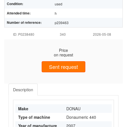
Condition:
used
Attended time:
h
Number of reference:
p239463
ID: P0238480
340
2026-05-08
Price
on request
Sent request
Description
Make
DONAU
Type of machine
Donaumeric 440
Year of manufacture
2007