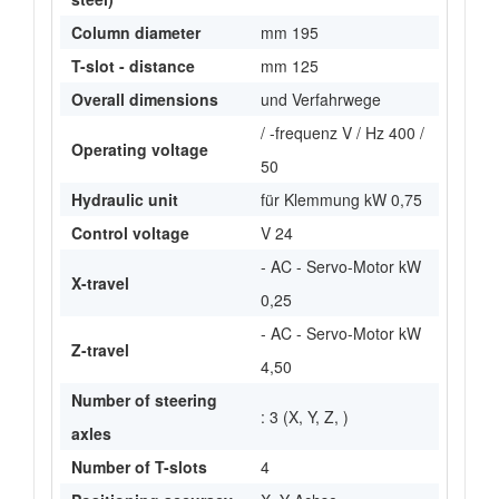
Column diameter
mm 195
T-slot - distance
mm 125
Overall dimensions
und Verfahrwege
/ -frequenz V / Hz 400 /
Operating voltage
50
Hydraulic unit
für Klemmung kW 0,75
Control voltage
V 24
- AC - Servo-Motor kW
X-travel
0,25
- AC - Servo-Motor kW
Z-travel
4,50
Number of steering
: 3 (X, Y, Z, )
axles
Number of T-slots
4