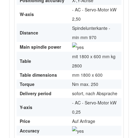
Positioning accuracy
X-,Y-Achse
- AC - Servo-Motor kW
W-axis
2,50
Spindelunterkante -
Distance
min mm 970
Main spindle power
mit 1800 x 600 mm kg
Table
2800
Table dimensions
mm 1800 x 600
Torque
Nm max. 250
Delivery period
sofort, nach Absprache
- AC - Servo-Motor kW
Y-axis
0,25
Price
Auf Anfrage
Accuracy