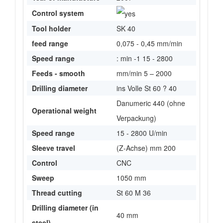
Control system
Tool holder
SK 40
feed range
0,075 - 0,45 mm/min
Speed range
: min -1 15 - 2800
Feeds - smooth
mm/min 5 – 2000
Drilling diameter
ins Volle St 60 ? 40
Danumeric 440 (ohne
Operational weight
Verpackung)
Speed range
15 - 2800 U/min
Sleeve travel
(Z-Achse) mm 200
Control
CNC
Sweep
1050 mm
Thread cutting
St 60 M 36
Drilling diameter (in
40 mm
steel)