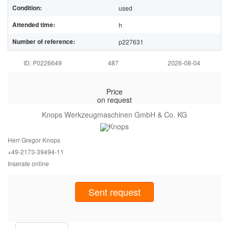
Condition:
used
Attended time:
h
Number of reference:
p227631
ID: P0226649
487
2026-08-04
Price
on request
Knops Werkzeugmaschinen GmbH & Co. KG
Herr Gregor Knops
+49-2173-394
94-11
Inserate online
Sent request