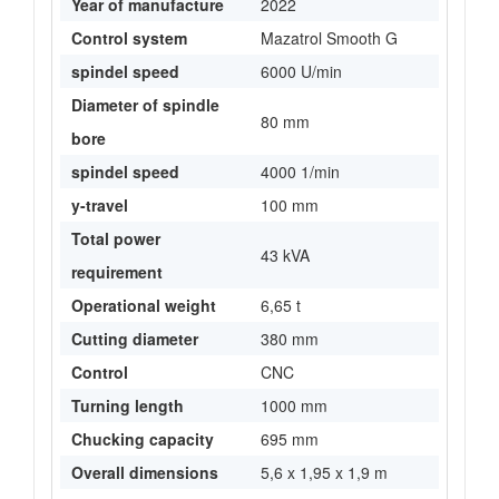
Year of manufacture
2022
Control system
Mazatrol Smooth G
spindel speed
6000 U/min
Diameter of spindle
80 mm
bore
spindel speed
4000 1/min
y-travel
100 mm
Total power
43 kVA
requirement
Operational weight
6,65 t
Cutting diameter
380 mm
Control
CNC
Turning length
1000 mm
Chucking capacity
695 mm
Overall dimensions
5,6 x 1,95 x 1,9 m