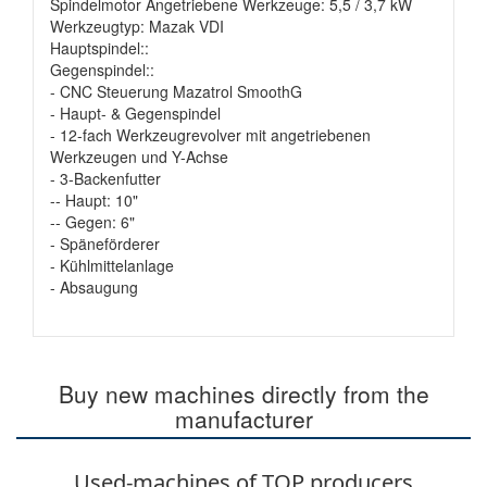
Spindelmotor Angetriebene Werkzeuge: 5,5 / 3,7 kW
Werkzeugtyp: Mazak VDI
Hauptspindel::
Gegenspindel::
- CNC Steuerung Mazatrol SmoothG
- Haupt- & Gegenspindel
- 12-fach Werkzeugrevolver mit angetriebenen
Werkzeugen und Y-Achse
- 3-Backenfutter
-- Haupt: 10"
-- Gegen: 6"
- Späneförderer
- Kühlmittelanlage
- Absaugung
Buy new machines directly from the
manufacturer
Used-machines of TOP producers