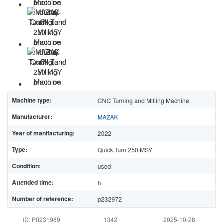
Machine type:
CNC Turning and Milling Machine
Manufacturer:
MAZAK
Year of manifacturing:
2022
Type:
Quick Turn 250 MSY
Condition:
used
Attended time:
h
Number of reference:
p232972
ID: P0231989
1342
2025-10-28