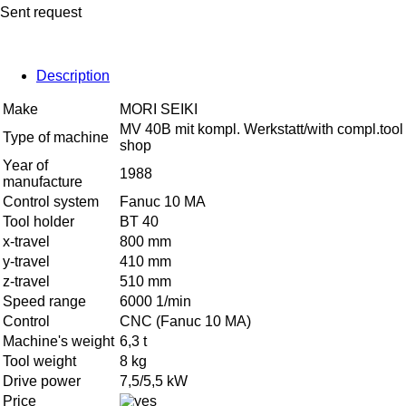
Sent request
Description
Make
MORI SEIKI
MV 40B mit kompl. Werkstatt/with compl.tool
Type of machine
shop
Year of
1988
manufacture
Control system
Fanuc 10 MA
Tool holder
BT 40
x-travel
800 mm
y-travel
410 mm
z-travel
510 mm
Speed range
6000 1/min
Control
CNC (Fanuc 10 MA)
Machine's weight
6,3 t
Tool weight
8 kg
Drive power
7,5/5,5 kW
Price