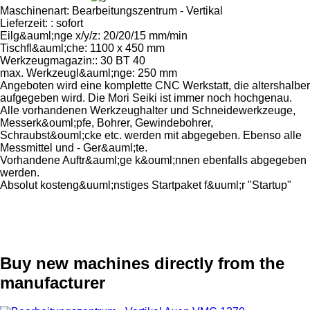
Maschinenart: Bearbeitungszentrum - Vertikal
Lieferzeit: : sofort
Eilg&auml;nge x/y/z: 20/20/15 mm/min
Tischfl&auml;che: 1100 x 450 mm
Werkzeugmagazin:: 30 BT 40
max. Werkzeugl&auml;nge: 250 mm
Angeboten wird eine komplette CNC Werkstatt, die altershalber
aufgegeben wird. Die Mori Seiki ist immer noch hochgenau.
Alle vorhandenen Werkzeughalter und Schneidewerkzeuge,
Messerk&ouml;pfe, Bohrer, Gewindebohrer,
Schraubst&ouml;cke etc. werden mit abgegeben. Ebenso alle
Messmittel und - Ger&auml;te.
Vorhandene Auftr&auml;ge k&ouml;nnen ebenfalls abgegeben
werden.
Absolut kosteng&uuml;nstiges Startpaket f&uuml;r "Startup"
Buy new machines directly from the
manufacturer