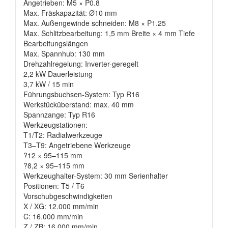
Angetrieben: M5 × P0.8
Max. Fräskapazität: Ø10 mm
Max. Außengewinde schneiden: M8 × P1.25
Max. Schlitzbearbeitung: 1,5 mm Breite × 4 mm Tiefe
Bearbeitungslängen
Max. Spannhub: 130 mm
Drehzahlregelung: Inverter-geregelt
2,2 kW Dauerleistung
3,7 kW / 15 min
Führungsbuchsen-System: Typ R16
Werkstücküberstand: max. 40 mm
Spannzange: Typ R16
Werkzeugstationen:
T1/T2: Radialwerkzeuge
T3–T9: Angetriebene Werkzeuge
?12 × 95–115 mm
?8,2 × 95–115 mm
Werkzeughalter-System: 30 mm Serienhalter
Positionen: T5 / T6
Vorschubgeschwindigkeiten
X / XG: 12.000 mm/min
C: 16.000 mm/min
Z / ZB: 16.000 mm/min