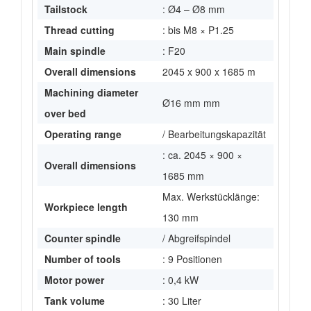
Tailstock
: Ø4 – Ø8 mm
Thread cutting
: bis M8 × P1.25
Main spindle
: F20
Overall dimensions
2045 x 900 x 1685 m
Machining diameter
Ø16 mm mm
over bed
Operating range
/ Bearbeitungskapazität
: ca. 2045 × 900 ×
Overall dimensions
1685 mm
Max. Werkstücklänge:
Workpiece length
130 mm
Counter spindle
/ Abgreifspindel
Number of tools
: 9 Positionen
Motor power
: 0,4 kW
Tank volume
: 30 Liter