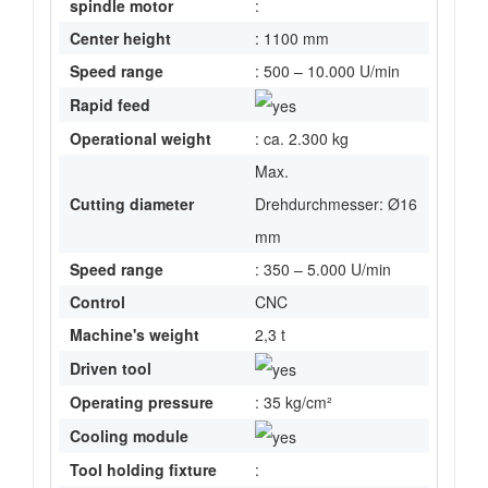
spindle motor
:
Center height
: 1100 mm
Speed range
: 500 – 10.000 U/min
Rapid feed
Operational weight
: ca. 2.300 kg
Max.
Cutting diameter
Drehdurchmesser: Ø16
mm
Speed range
: 350 – 5.000 U/min
Control
CNC
Machine's weight
2,3 t
Driven tool
Operating pressure
: 35 kg/cm²
Cooling module
Tool holding fixture
: