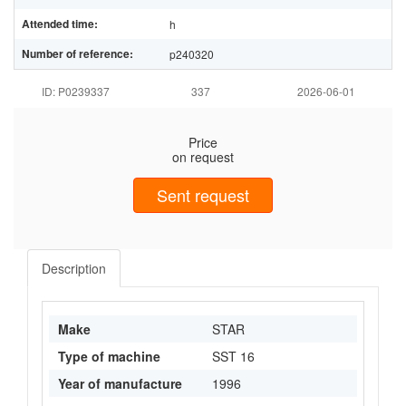
Attended time:
h
Number of reference:
p240320
ID: P0239337
337
2026-06-01
Price
on request
Sent request
Description
Make
STAR
Type of machine
SST 16
Year of manufacture
1996