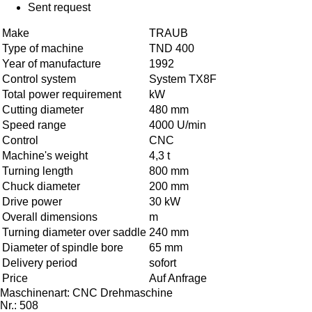
Sent request
Make
TRAUB
Type of machine
TND 400
Year of manufacture
1992
Control system
System TX8F
Total power requirement
kW
Cutting diameter
480 mm
Speed range
4000 U/min
Control
CNC
Machine's weight
4,3 t
Turning length
800 mm
Chuck diameter
200 mm
Drive power
30 kW
Overall dimensions
m
Turning diameter over saddle
240 mm
Diameter of spindle bore
65 mm
Delivery period
sofort
Price
Auf Anfrage
Maschinenart: CNC Drehmaschine
Nr.: 508