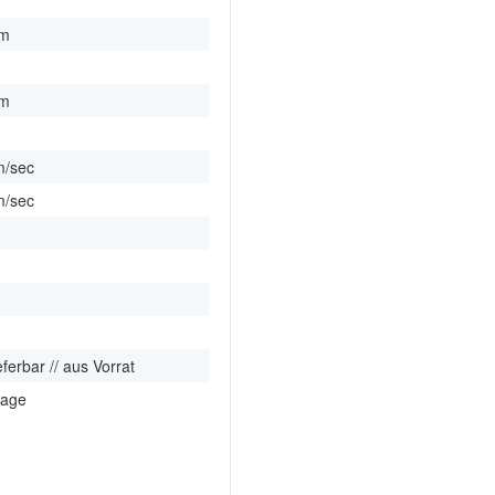
mm
m
mm
m
m/sec
m/sec
m
m
m
ieferbar // aus Vorrat
rage