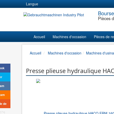
Langue
Bourse 
Pièces d
Accueil
Machines d'occasion
Pièces de r
Accueil
Machines d'occasion
Machines d'usin
ook
Presse plieuse hydraulique HA
er
ram
ram
e de
che