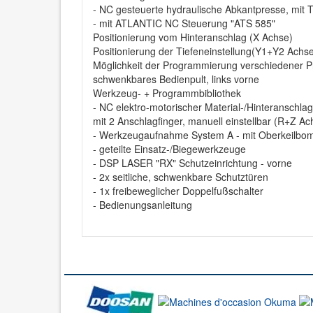
- NC gesteuerte hydraulische Abkantpresse, mit T
- mit ATLANTIC NC Steuerung "ATS 585"
Positionierung vom Hinteranschlag (X Achse)
Positionierung der Tiefeneinstellung(Y1+Y2 Achs
Möglichkeit der Programmierung verschiedener
schwenkbares Bedienpult, links vorne
Werkzeug- + Programmbibliothek
- NC elektro-motorischer Material-/Hinteranschla
mit 2 Anschlagfinger, manuell einstellbar (R+Z Ac
- Werkzeugaufnahme System A - mit Oberkeilbo
- geteilte Einsatz-/Biegewerkzeuge
- DSP LASER "RX" Schutzeinrichtung - vorne
- 2x seitliche, schwenkbare Schutztüren
- 1x freibeweglicher Doppelfußschalter
- Bedienungsanleitung