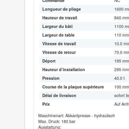
Commande
NC
Longueur de pliage
1600 
Hauteur de travail
840 m
Largeur du bâti
1100 
Largeur de table
110 m
Vitesse de travail
10.0 m
Vitesse de retour
70.0 m
Déport
195 m
Hauteur d’installation
295 m
Pression
40.0 t
Course de la plaque supérieure
100 m
Délai de livraison
sofort l
Prix
Auf Anf
Maschinenart: Abkantpresse - hydraulisch
Max. Druck: 180 bar
Ausstattung: