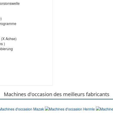
orsionswelle
e)
 Programme
g (X Achse)
hs )
mbierung
Machines d'occasion des meilleurs fabricants