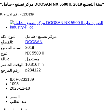
"مركز تصنيع - شامل DOOSAN NX 5500 II, سنة التصنيع 2019"
#: رقم الإدراج P0233139
مركز تصنيع - شامل
نوع الآلة:
DOOSAN
المُصنِّع:
2019
سنة التصنيع:
NX 5500 II
نوع:
مستعمل
حالة:
10.816 h h
الوقت الحاضر:
p234122
رقم المرجع:
ID: P0233139
1093
2025-12-18
السعر
عند الطلب