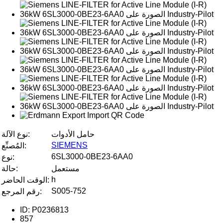
حامل الأدوات
نوع الآلة:
SIEMENS
المُصنِّع:
6SL3000-0BE23-6AA0
نوع:
مستعمل
حالة:
h
الوقت الحاضر:
S005-752
رقم المرجع:
ID: P0236813
857