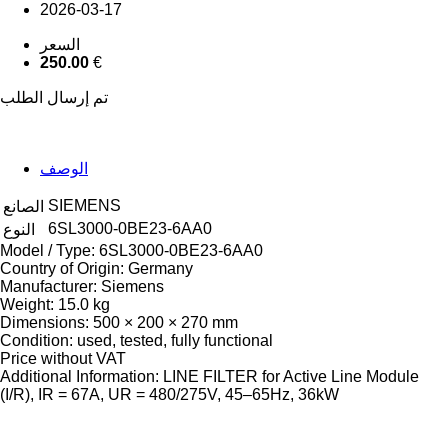
2026-03-17
السعر
250.00
€
تم إرسال الطلب
الوصف
SIEMENS
الصانع
6SL3000-0BE23-6AA0
النوع
Model / Type: 6SL3000-0BE23-6AA0
Country of Origin: Germany
Manufacturer: Siemens
Weight: 15.0 kg
Dimensions: 500 × 200 × 270 mm
Condition: used, tested, fully functional
Price without VAT
Additional Information: LINE FILTER for Active Line Module
(I/R), IR = 67A, UR = 480/275V, 45–65Hz, 36kW