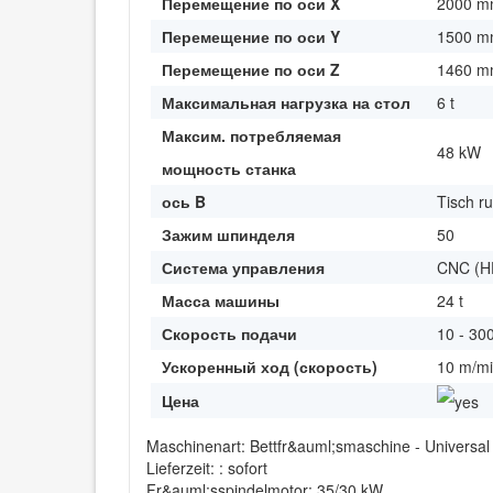
Перемещение по оси X
2000 
Перемещение по оси Y
1500 
Перемещение по оси Z
1460 
Максимальная нагрузка на стол
6 t
Максим. потребляемая
48 kW
мощность станка
ось B
Tisch r
Зажим шпинделя
50
Система управления
CNC (H
Масса машины
24 t
Скорость подачи
10 - 30
Ускоренный ход (скорость)
10 m/m
Цена
Maschinenart: Bettfr&auml;smaschine - Universal
Lieferzeit: : sofort
Fr&auml;sspindelmotor: 35/30 kW