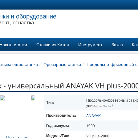
нки и оборудование
ент, оснастка
Новые станки
Станки из Китая
Инструмент
Заказ
Ко
атывающие станки
Фрезерные станки
Продольно-фрезерный ст
 - универсальный ANAYAK VH plus-200
Продольно-фрезерный стано
Тип:
универсальный
Производитель:
ANAYAK
Год выпуска:
1999
Модель/Тип:
VH plus-2000