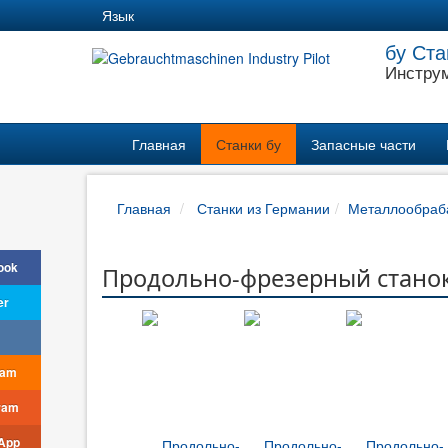
Язык
бу Ста
Инструм
Главная
Станки бу
Запасные части
Главная
Станки из Германии
Металлообраб
ook
Продольно-фрезерный станок
er
ram
ram
App