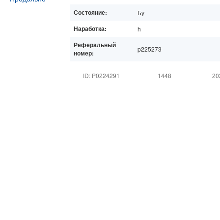
Состояние:
Бу
Наработка:
h
Реферальный
p225273
номер:
ID: P0224291
1448
20