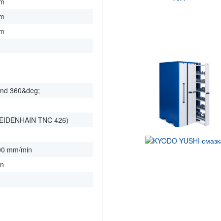
mm
mm
mm
und 360&deg;
EIDENHAIN TNC 426)
00 mm/min
in