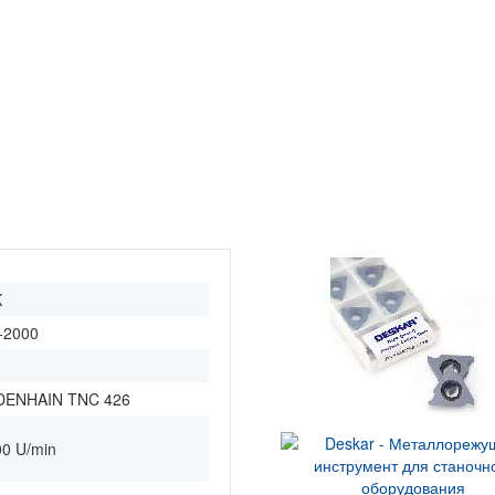
K
-2000
IDENHAIN TNC 426
00 U/min