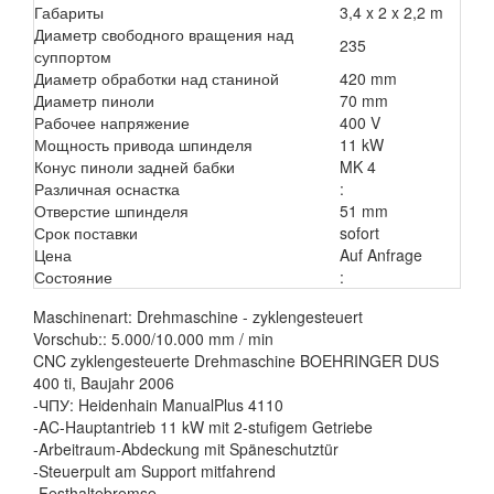
Габариты
3,4 x 2 x 2,2 m
Диаметр свободного вращения над
235
суппортом
Диаметр обработки над станиной
420 mm
Диаметр пиноли
70 mm
Рабочее напряжение
400 V
Мощность привода шпинделя
11 kW
Конус пиноли задней бабки
MK 4
Различная оснастка
:
Отверстие шпинделя
51 mm
Срок поставки
sofort
Цена
Auf Anfrage
Состояние
:
Maschinenart: Drehmaschine - zyklengesteuert
Vorschub:: 5.000/10.000 mm / min
CNC zyklengesteuerte Drehmaschine BOEHRINGER DUS
400 ti, Baujahr 2006
-ЧПУ: Heidenhain ManualPlus 4110
-AC-Hauptantrieb 11 kW mit 2-stufigem Getriebe
-Arbeitraum-Abdeckung mit Späneschutztür
-Steuerpult am Support mitfahrend
-Festhaltebremse