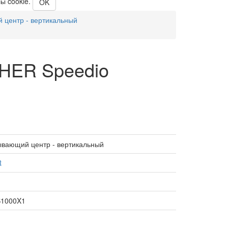
ы cookie.
OK
центр - вертикальный
HER Speedio
вающий центр - вертикальный
R
S1000X1