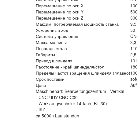
Перемещение по оси X
10
Перемещение по оси Y
50
Перемещение по оси Z
30
Максим. потребляемая мощность станка
9,5
Ускоренный ход
50
Система управления
CN
Масса машины
3,3
Площадь стола
11
Габариты
2,5
Привод шпинделя
10
Расстояние - край шпинделя/стол
18
Пределы частот вращения шпинделя (плавно)
10
Срок поставки
sof
Цена
Auf
Maschinenart: Bearbeitungszentrum - Vertikal
- CNC-ЧПУ CNC-C00
- Werkzeugwechsler 14-fach (BT 30)
- IKZ
ca 5000h Laufstunden