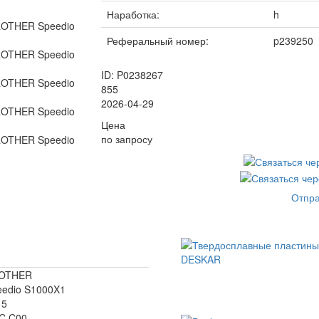
Наработка:
h
Реферальный номер:
p239250
ID: P0238267
855
2026-04-29
Цена
по запросу
Отпра
OTHER
eedio S1000X1
15
C C00