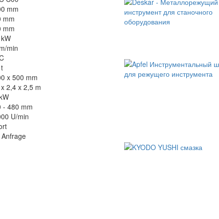
00 mm
0 mm
0 mm
 kW
 m/min
C
 t
00 x 500 mm
 x 2,4 x 2,5 m
 kW
0 - 480 mm
000 U/min
ort
 Anfrage