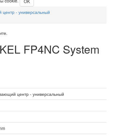
ы cookie.
OK
центр - универсальный
ите.
CKEL FP4NC System
ающий центр - универсальный
 mm