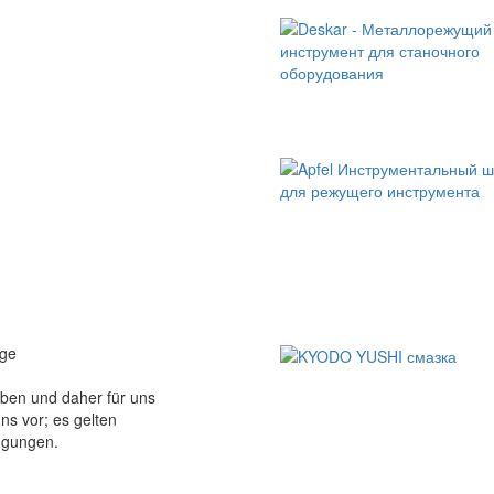
age
aben und daher für uns
ns vor; es gelten
ngungen.