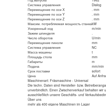
Система управления
Dialog
Перемещение по оси X
. mm
Перемещение по оси Y
. mm
Перемещение по оси Z
. mm
Максим. потребляемая мощность станка
kW
Ускоренный ход
m/min
Зажим шпинделя
.
Число оборотов
U/min
Перемещение пиноли
mm
Система управления
NC
Масса машины
t
Площадь стола
mm
Габариты
m
Подача
mm/min
Срок поставки
sofort
Цена
Auf Anfr
Maschinenart: Fräsmaschine - Universal
Die techn. Daten sind Hersteller- bzw. Betreiberang
unverbindlich. Einen Zwischenverkauf behalten wir u
ausschließlich unsere Geschäfts- und Verkaufsbedi
Über uns
mehr als 400 eigene Maschinen im Lager