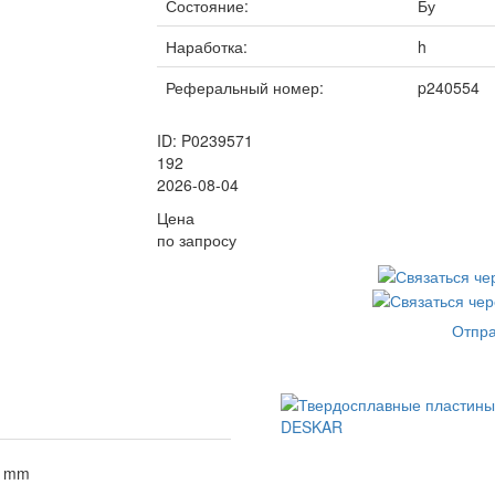
Состояние:
Бу
Наработка:
h
Реферальный номер:
p240554
ID: P0239571
192
2026-08-04
Цена
по запросу
Отпра
2 mm