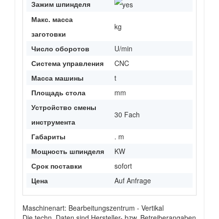
Зажим шпинделя
Макс. масса
kg
заготовки
Число оборотов
U/min
Система управления
CNC
Масса машины
t
Площадь стола
mm
Устройство смены
30 Fach
инструмента
Габариты
. m
Мощность шпинделя
KW
Срок поставки
sofort
Цена
Auf Anfrage
Maschinenart: Bearbeitungszentrum - Vertikal
Die techn. Daten sind Hersteller- bzw. Betreiberangaben