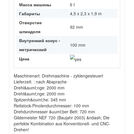
Масса машины
6 t
Габариты
4,5 x 2,3 x 1,9 m
Отверстие
92 mm
шпинделя
Внутренний конус -
100 mm
метрический
Цена
Maschinenart: Drehmaschine - zyklengesteuert
Lieferzeit: : nach Absprache
Drehl&auml;nge: 2000 mm
Drehl&auml;nge: 2000 mm
Spitzenh&ouml;he: 345 mm
Reitstock-Pinolendurchmesser: 100 mm
Drehdurchmesser &uuml;ber Bett: 720 mm
Gildemeister NEF 720 (Baujahr 2003) &ndash; Die
perfekte Kombination aus Konventionell- und CNC-
Drehen!