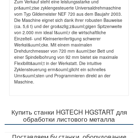
Zum Verkauf steht eine leistungsstarke und
pr&auml;zise zyklengesteuerte Universaldrehmaschine
vom Typ Gildemeister NEF 720 aus dem Baujahr 2003.
Die Maschine eignet sich dank ihrer robusten Bauweise
(ca. 5,6 t) und der gro&szlig;z&uuml;gigen Spitzenweite
von 2.000 mm ideal f&uuml;r die wirtschaftliche
Einzelteil- und Kleinserienfertigung schwerer
Werkst&uuml;cke. Mit einem maximalen
Drehdurchmesser von 720 mm &uuml;ber Bett und
einer Spindelbohrung von 92 mm bietet sie maximale
Flexibilit&auml;t in der Werkstatt. Die intuitive
Zyklensteuerung erm&ouml;glicht ein schnelles
Umr&uuml;sten und Programmieren direkt an der
Maschine.
Купить станки HGTECH HGSTART для
обработки листового металла
Поставляем бу станки, оборудование