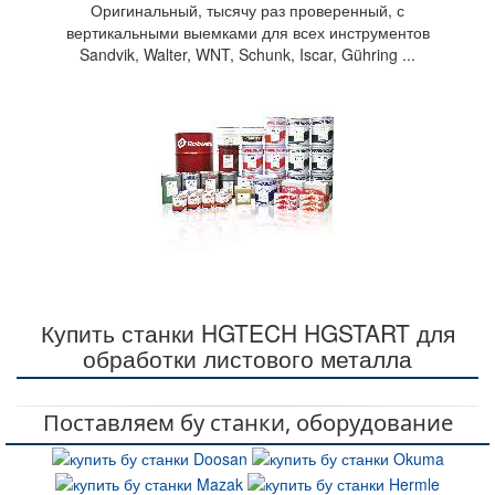
для станочного оборудования
Оригинальный, тысячу раз проверенный, с
вертикальными выемками для всех инструментов
Твердосплавные пластины, резцы токарные, cверла
Sandvik, Walter, WNT, Schunk, Iscar, Gühring ...
по металлу и д.р.
KYODO YUSHI смазка
Купить станки HGTECH HGSTART для
Промышленная смазка для станков: Bridgeport,
Cinncinati, Citizen, DMG, Дозан, Хаас, Kitamura,
обработки листового металла
Makino, Mazak, Mitsui Seiki, Окума, Трауб
Поставляем бу станки, оборудование