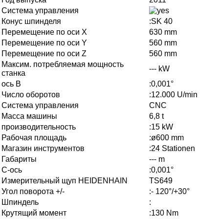
Система управления
Конус шпинделя
:SK 40
Перемещение по оси X
630 mm
Перемещение по оси Y
560 mm
Перемещение по оси Z
560 mm
Максим. потребляемая мощность
--- kW
станка
ось B
:0,001°
Число оборотов
:12.000 U/min
Система управления
CNC
Масса машины
6,8 t
производительность
:15 kW
Рабочая площадь
:ø600 mm
Магазин инструментов
:24 Stationen
Габариты
--- m
C-ось
:0,001°
Измерительный щуп HEIDENHAIN
TS649
Угол поворота +/-
:- 120°/+30°
Шпиндель
:
Крутящий момент
:130 Nm