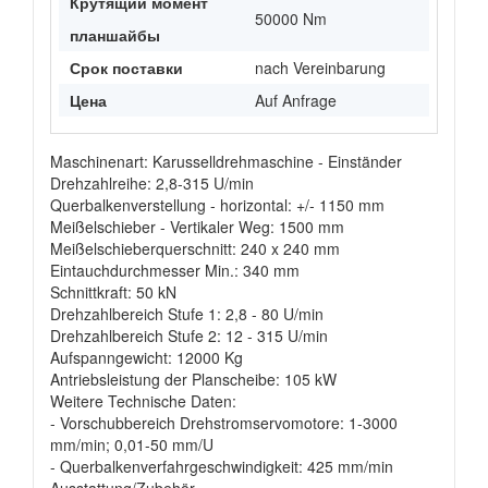
Крутящий момент
50000 Nm
планшайбы
Срок поставки
nach Vereinbarung
Цена
Auf Anfrage
Maschinenart: Karusselldrehmaschine - Einständer
Drehzahlreihe: 2,8-315 U/min
Querbalkenverstellung - horizontal: +/- 1150 mm
Meißelschieber - Vertikaler Weg: 1500 mm
Meißelschieberquerschnitt: 240 x 240 mm
Eintauchdurchmesser Min.: 340 mm
Schnittkraft: 50 kN
Drehzahlbereich Stufe 1: 2,8 - 80 U/min
Drehzahlbereich Stufe 2: 12 - 315 U/min
Aufspanngewicht: 12000 Kg
Antriebsleistung der Planscheibe: 105 kW
Weitere Technische Daten:
- Vorschubbereich Drehstromservomotore: 1-3000
mm/min; 0,01-50 mm/U
- Querbalkenverfahrgeschwindigkeit: 425 mm/min