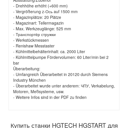
Ausstattung/Zubehör
- Drehhöhe erhöht (+600 mm)
- Vergrößerung z-Ось auf 1500 mm
- Magazinplätze: 20 Plätze
- Magazinart: Tellermagazin
- Max. Werkzeuglänge: 525 mm
- Транспортёр стружки
- Werkstückmessen
- Renishaw Messtaster
- Kühlmittelbehälterinhalt: ca. 2000 Liter
- Kühlmittelpumpe Fördervolumen: 60 Liter/min bei 2
bar
Überarbeitung:
- Umfangreich Überarbeitet in 20120 durch Siemens
Industry München
- Überarbeitet wurde unter anderem: ЧПУ, Verkabelung,
Motoren, Meßsysteme, usw.
- Weitere Infos sind in der PDF zu finden
Купить станки HGTECH HGSTART для