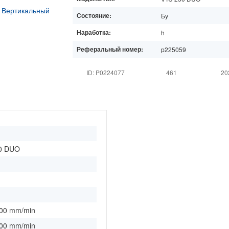
Состояние:
Бу
Наработка:
h
Реферальный номер:
p225059
ID: P0224077
461
20
0 DUO
000 mm/min
000 mm/min