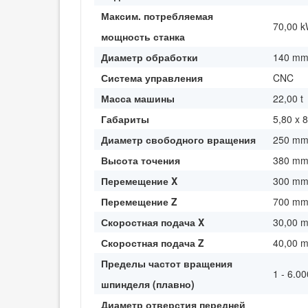
Максим. потребляемая
70,00 
мощность станка
Диаметр обработки
140 m
Система управления
CNC
Масса машины
22,00 t
Габариты
5,80 x 
Диаметр свободного вращения
250 m
Высота точения
380 m
Перемещение X
300 m
Перемещение Z
700 m
Скоростная подача X
30,00 m
Скоростная подача Z
40,00 m
Пределы частот вращения
1 - 6.0
шпинделя (плавно)
Диаметр отверстия передней