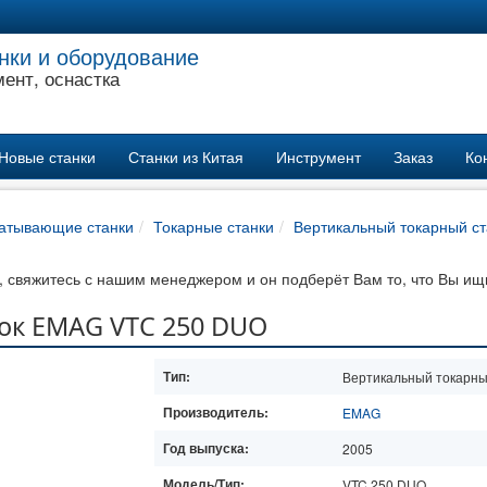
нки и оборудование
ент, оснастка
Новые станки
Станки из Китая
Инструмент
Заказ
Ко
атывающие станки
Токарные станки
Вертикальный токарный ст
 свяжитесь с нашим менеджером и он подберёт Вам то, что Вы ищ
ок EMAG VTC 250 DUO
Тип:
Вертикальный токарны
Производитель:
EMAG
Год выпуска:
2005
Модель/Тип:
VTC 250 DUO