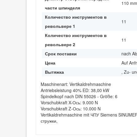
110 m
части шпинделя
Количество инструментов в
11
револьвере 1
Количество инструментов в
11
револьвере 2
Срок поставки
nach A
Цена
Auf Anf
Вытяжка
, Zu- u
Maschinenart: Vertikaldrehmaschine
Antriebsleistung 40% ED: 38,00 kW
Spindelkopf nach DIN 55026 - Größe: 6
Vorschubkraft X-Ось: 9.000 N
Vorschubkraft Z-Ось: 10.000 N
Vertikaldrehmaschine mit ЧПУ Siemens SINUME
стружки,