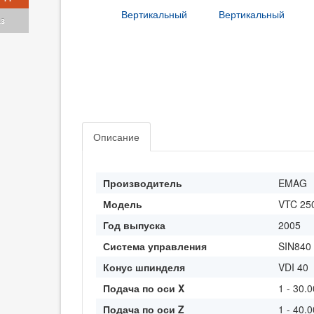
аз
Описание
Производитель
EMAG
Модель
VTC 25
Год выпуска
2005
Система управления
SIN840
Конус шпинделя
VDI 40
Подача по оси X
1 - 30.
Подача по оси Z
1 - 40.