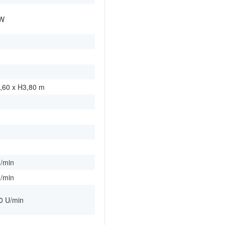
kW
m
8,60 x H3,80 m
m
m
m
m
/min
/min
00 U/min