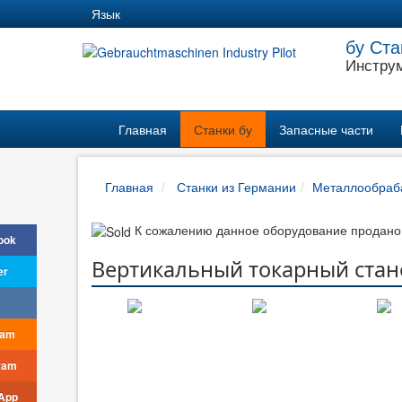
Язык
бу Ста
Инструм
Главная
Станки бу
Запасные части
Главная
Станки из Германии
Металлообраб
К сожалению данное оборудование продано,
ook
Вертикальный токарный стан
er
ram
ram
App