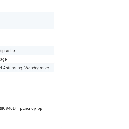
m
bsprache
rage
nd Abführung, Wendegreifer.
RIK 840D, Транспортёр