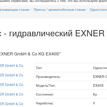
ашими сервисами, вы соглашаетесь с тем, что мы используем файл
атывающие станки
Прессы / кромкогибочные станки
Одностоеч
с - гидравлический EXNE
й EXNER GmbH & Co KG EX40S"
Тип:
Односто
Производитель:
EXNER 
Модель/Тип:
EX40S
Состояние:
Бу
Наработка:
h