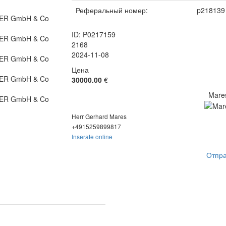
Реферальный номер:
p218139
ID: P0217159
2168
2024-11-08
Цена
30000.00
€
Mare
Herr Gerhard Mares
+49152598
99817
Inserate online
Отпра