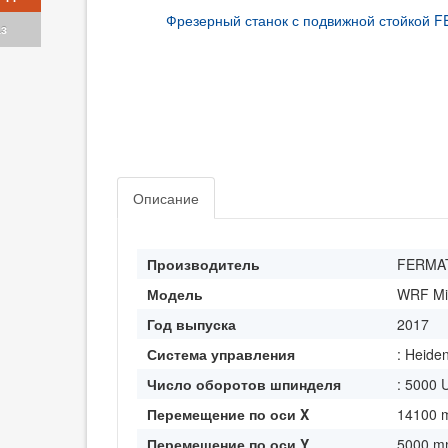
аз
Описание
Производитель
FERMA
Модель
WRF Mil
Год выпуска
2017
Система управления
: Heide
Число оборотов шпинделя
: 5000 
Перемещение по оси X
14100 
Перемещение по оси Y
5000 