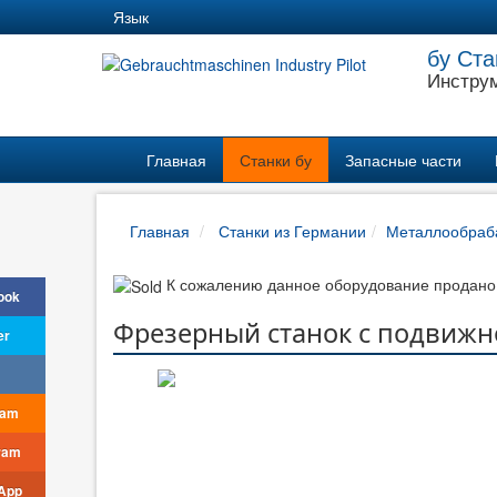
Язык
бу Ста
Инструм
Главная
Станки бу
Запасные части
Главная
Станки из Германии
Металлообраб
К сожалению данное оборудование продано,
ook
Фрезерный станок с подвижно
er
ram
ram
App