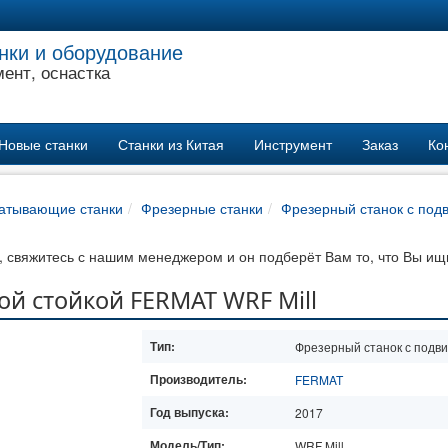
нки и оборудование
ент, оснастка
Новые станки
Станки из Китая
Инструмент
Заказ
Ко
атывающие станки
Фрезерные станки
Фрезерный станок с под
 свяжитесь с нашим менеджером и он подберёт Вам то, что Вы ищ
й стойкой FERMAT WRF Mill
Тип:
Фрезерный станок с подви
Производитель:
FERMAT
Год выпуска:
2017
Модель/Тип:
WRF Mill