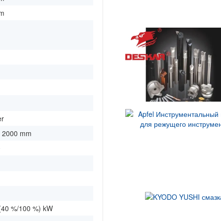
mm
er
x 2000 mm
0
 (40 %/100 %) kW