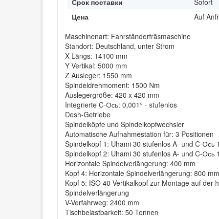
Срок поставки
Sofort
Цена
Auf Anf
Maschinenart: Fahrständerfräsmaschine
Standort: Deutschland, unter Strom
X Längs: 14100 mm
Y Vertikal: 5000 mm
Z Ausleger: 1550 mm
Spindeldrehmoment: 1500 Nm
Auslegergröße: 420 x 420 mm
Integrierte C-Ось: 0,001° - stufenlos
Desh-Getriebe
Spindelköpfe und Spindelkopfwechsler
Automatische Aufnahmestation für: 3 Positionen
Spindelkopf 1: Uhami 30 stufenlos A- und C-Ось 
Spindelkopf 2: Uhami 30 stufenlos A- und C-Ось 1
Horizontale Spindelverlängerung: 400 mm
Kopf 4: Horizontale Spindelverlängerung: 800 m
Kopf 5: ISO 40 Vertikalkopf zur Montage auf der h
Spindelverlängerung
V-Verfahrweg: 2400 mm
Tischbelastbarkeit: 50 Tonnen