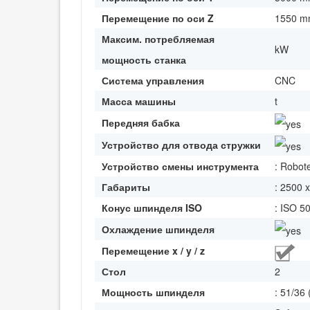
Перемещение по оси Z
1550 
Максим. потребляемая
kW
мощность станка
Система управления
CNC
Масса машины
t
Передняя бабка
Устройство для отвода стружки
Устройство смены инструмента
: Robot
Габариты
: 2500 
Конус шпинделя ISO
: ISO 5
Охлаждение шпинделя
Перемещение x / y / z
Стол
2
Мощность шпинделя
: 51/36