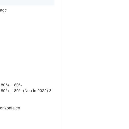
rage
180°+, 180°-
80°+, 180°- (Neu in 2022) 3:
m
orizontalen