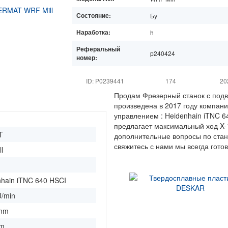
Состояние:
Бу
Наработка:
h
Реферальный
p240424
номер:
ID: P0239441
174
20
Продам Фрезерный станок с подв
произведена в 2017 году компа
управлением : Heidenhain iTNC 6
предлагает максимальный ход X-1
T
дополнительные вопросы по стан
свяжитесь с нами мы всегда гото
l
nhain iTNC 640 HSCI
U/min
mm
mm