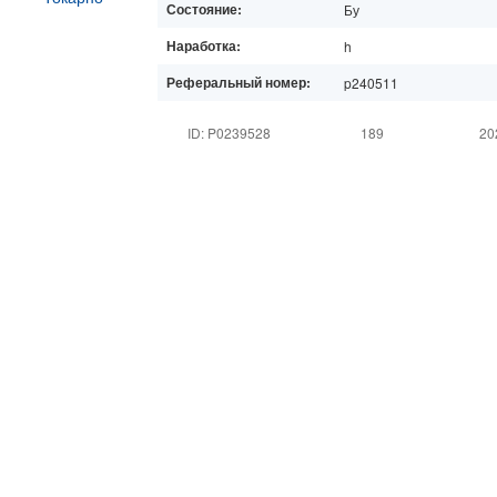
Состояние:
Бу
Наработка:
h
Реферальный номер:
p240511
ID: P0239528
189
20