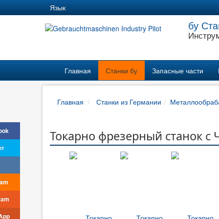
Язык
бу Ста
Инструм
Главная
Станки бу
Запасные части
Главная
Станки из Германии
Металлообраб
ook
Токарно фрезерный станок с Ч
er
ram
ram
App