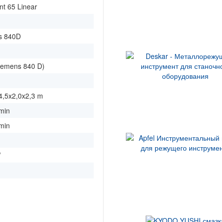
nt 65 Linear
s 840D
m
iemens 840 D)
4,5x2,0x2,3 m
min
min
W