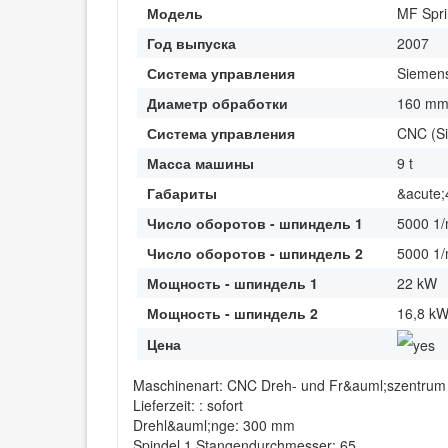
Модель
MF Spri
Год выпуска
2007
Система управления
Siemen
Диаметр обработки
160 m
Система управления
CNC (S
Масса машины
9 t
Габариты
&acute;
Число оборотов - шпиндель 1
5000 1/
Число оборотов - шпиндель 2
5000 1/
Мощность - шпиндель 1
22 kW
Мощность - шпиндель 2
16,8 k
Цена
Maschinenart: CNC Dreh- und Fr&auml;szentrum
Lieferzeit: : sofort
Drehl&auml;nge: 300 mm
Spindel 1 Stangendurchmesser: 65