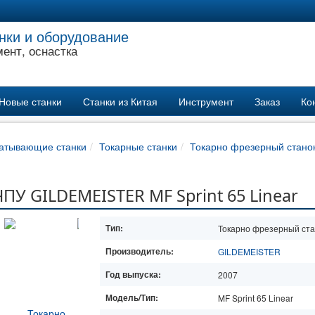
нки и оборудование
ент, оснастка
Новые станки
Станки из Китая
Инструмент
Заказ
Ко
атывающие станки
Токарные станки
Токарно фрезерный стано
ПУ GILDEMEISTER MF Sprint 65 Linear
Тип:
Токарно фрезерный ста
Производитель:
GILDEMEISTER
Год выпуска:
2007
Модель/Тип:
MF Sprint 65 Linear