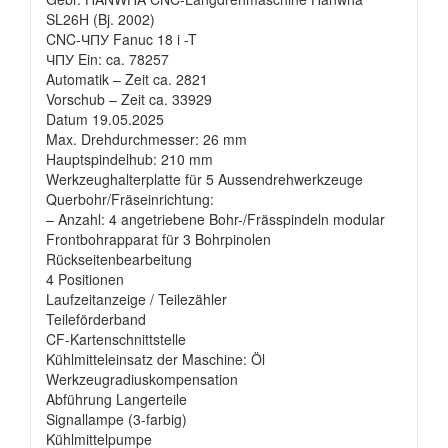
SL26H (Bj. 2002)
CNC-ЧПУ Fanuc 18 i -T
ЧПУ Ein: ca. 78257
Automatik – Zeit ca. 2821
Vorschub – Zeit ca. 33929
Datum 19.05.2025
Max. Drehdurchmesser: 26 mm
Hauptspindelhub: 210 mm
Werkzeughalterplatte für 5 Aussendrehwerkzeuge
Querbohr/Fräseinrichtung:
– Anzahl: 4 angetriebene Bohr-/Frässpindeln modular
Frontbohrapparat für 3 Bohrpinolen
Rückseitenbearbeitung
4 Positionen
Laufzeitanzeige / Teilezähler
Teileförderband
CF-Kartenschnittstelle
Kühlmitteleinsatz der Maschine: Öl
Werkzeugradiuskompensation
Abführung Langerteile
Signallampe (3-farbig)
Kühlmittelpumpe