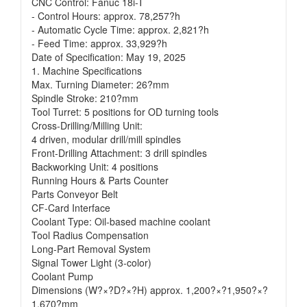
CNC Control: Fanuc 18i-T
- Control Hours: approx. 78,257?h
- Automatic Cycle Time: approx. 2,821?h
- Feed Time: approx. 33,929?h
Date of Specification: May 19, 2025
1. Machine Specifications
Max. Turning Diameter: 26?mm
Spindle Stroke: 210?mm
Tool Turret: 5 positions for OD turning tools
Cross-Drilling/Milling Unit:
4 driven, modular drill/mill spindles
Front-Drilling Attachment: 3 drill spindles
Backworking Unit: 4 positions
Running Hours & Parts Counter
Parts Conveyor Belt
CF-Card Interface
Coolant Type: Oil-based machine coolant
Tool Radius Compensation
Long-Part Removal System
Signal Tower Light (3-color)
Coolant Pump
Dimensions (W?×?D?×?H) approx. 1,200?×?1,950?×?
1,670?mm