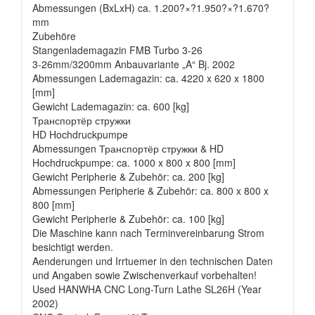
Abmessungen (BxLxH) ca. 1.200?×?1.950?×?1.670?
mm
Zubehöre
Stangenlademagazin FMB Turbo 3-26
3-26mm/3200mm Anbauvariante „A“ Bj. 2002
Abmessungen Lademagazin: ca. 4220 x 620 x 1800
[mm]
Gewicht Lademagazin: ca. 600 [kg]
Транспортёр стружки
HD Hochdruckpumpe
Abmessungen Транспортёр стружки & HD
Hochdruckpumpe: ca. 1000 x 800 x 800 [mm]
Gewicht Peripherie & Zubehör: ca. 200 [kg]
Abmessungen Peripherie & Zubehör: ca. 800 x 800 x
800 [mm]
Gewicht Peripherie & Zubehör: ca. 100 [kg]
Die Maschine kann nach Terminvereinbarung Strom
besichtigt werden.
Aenderungen und Irrtuemer in den technischen Daten
und Angaben sowie Zwischenverkauf vorbehalten!
Used HANWHA CNC Long-Turn Lathe SL26H (Year
2002)