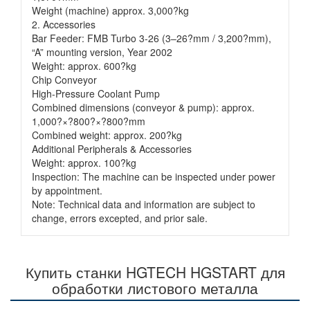
Weight (machine) approx. 3,000?kg
2. Accessories
Bar Feeder: FMB Turbo 3-26 (3–26?mm / 3,200?mm),
“A” mounting version, Year 2002
Weight: approx. 600?kg
Chip Conveyor
High-Pressure Coolant Pump
Combined dimensions (conveyor & pump): approx.
1,000?×?800?×?800?mm
Combined weight: approx. 200?kg
Additional Peripherals & Accessories
Weight: approx. 100?kg
Inspection: The machine can be inspected under power
by appointment.
Note: Technical data and information are subject to
change, errors excepted, and prior sale.
Купить станки HGTECH HGSTART для
обработки листового металла