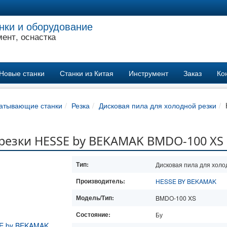
нки и оборудование
ент, оснастка
Новые станки
Станки из Китая
Инструмент
Заказ
Ко
атывающие станки
Резка
Дисковая пила для холодной резки
 резки HESSE by BEKAMAK BMDO-100 XS
Тип:
Дисковая пила для холо
Производитель:
HESSE BY BEKAMAK
Модель/Тип:
BMDO-100 XS
Состояние:
Бу