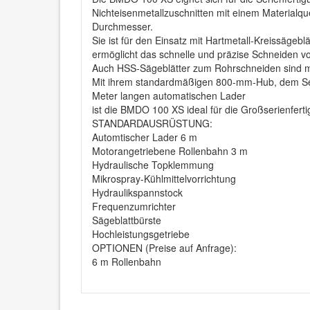
Nichteisenmetallzuschnitten mit einem Materialqu
Durchmesser.
Sie ist für den Einsatz mit Hartmetall-Kreissägebl
ermöglicht das schnelle und präzise Schneiden vo
Auch HSS-Sägeblätter zum Rohrschneiden sind m
Mit ihrem standardmäßigen 800-mm-Hub, dem S
Meter langen automatischen Lader
ist die BMDO 100 XS ideal für die Großserienfert
STANDARDAUSRÜSTUNG:
Automtischer Lader 6 m
Motorangetriebene Rollenbahn 3 m
Hydraulische Topklemmung
Mikrospray-Kühlmittelvorrichtung
Hydraulikspannstock
Frequenzumrichter
Sägeblattbürste
Hochleistungsgetriebe
OPTIONEN (Preise auf Anfrage):
6 m Rollenbahn