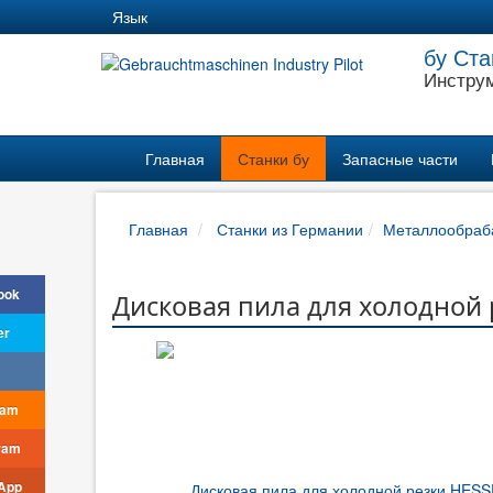
Язык
бу Ста
Инструм
Главная
Станки бу
Запасные части
Главная
Станки из Германии
Металлообраб
ook
Дисковая пила для холодной
er
ram
ram
App