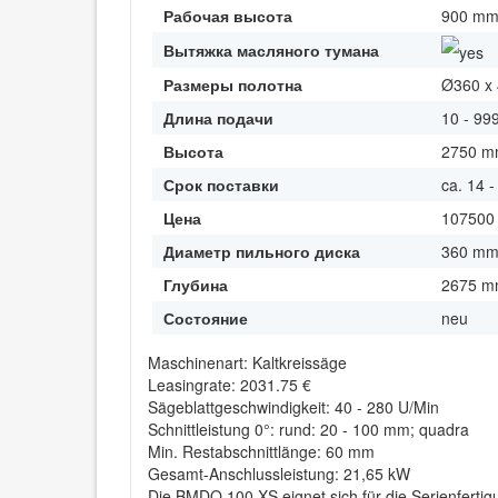
Рабочая высота
900 m
Вытяжка масляного тумана
Размеры полотна
Ø360 x
Длина подачи
10 - 9
Высота
2750 
Срок поставки
ca. 14 
Цена
107500
Диаметр пильного диска
360 m
Глубина
2675 
Состояние
neu
Maschinenart: Kaltkreissäge
Leasingrate: 2031.75 €
Sägeblattgeschwindigkeit: 40 - 280 U/Min
Schnittleistung 0°: rund: 20 - 100 mm; quadra
Min. Restabschnittlänge: 60 mm
Gesamt-Anschlussleistung: 21,65 kW
Die BMDO 100 XS eignet sich für die Serienfertig