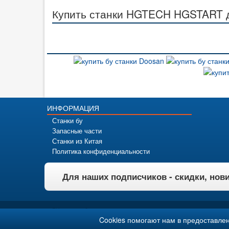
Купить станки HGTECH HGSTART д
ИНФОРМАЦИЯ
Станки бу
Запасные части
Станки из Китая
Политика конфиденциальности
Для наших подписчиков - скидки, нов
БУ станки, оборудование, инструмент, оснастка.
© 2008 - 2026 by
IndustryPilot
Cookies помогают нам в предоставлен