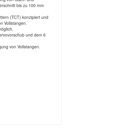
erschnitt bis zu 100 mm
ättern (TCT) konzipiert und
n Vollstangen.
öglich.
ervovorschub und dem 6
igung von Vollstangen.