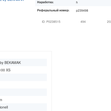
Наработка:
h
Реферальный номер:
p239498
ID: P0238515
494
20
by BEKAMAK
00 XS
mm
ionell