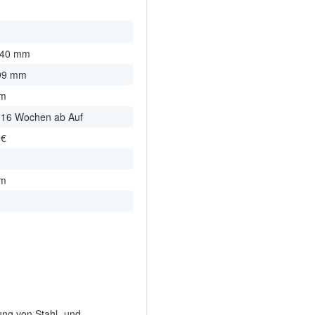
m
 40 mm
999 mm
mm
- 16 Wochen ab Auf
 €
m
mm
ung von Stahl- und