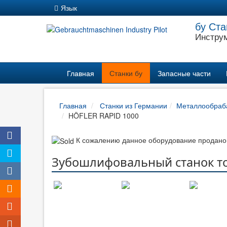
Язык
бу Ста
Инструм
Главная
Станки бу
Запасные части
Главная
Станки из Германии
Металлообраб
HÖFLER RAPID 1000
ook
К сожалению данное оборудование продано,
er
Зубошлифовальный станок т
ram
ram
App