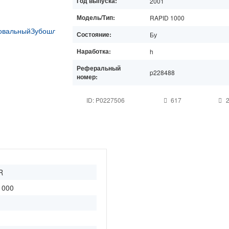
Год выпуска:
2001
Модель/Тип:
RAPID 1000
Состояние:
Бу
Наработка:
h
Реферальный
p228488
номер:
ID: P0227506
617
2
R
1000