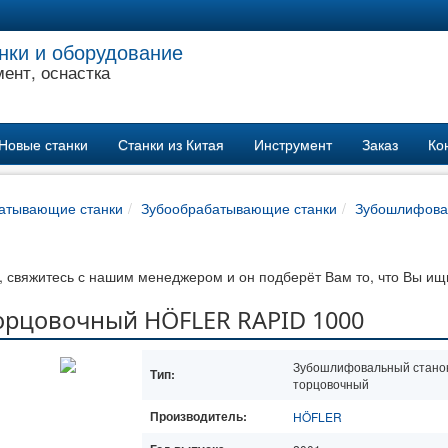
нки и оборудование
ент, оснастка
Новые станки
Станки из Китая
Инструмент
Заказ
Ко
атывающие станки
Зубообрабатывающие станки
Зубошлифовал
 свяжитесь с нашим менеджером и он подберёт Вам то, что Вы ищ
орцовочный HÖFLER RAPID 1000
Зубошлифовальный стано
Тип:
торцовочный
Производитель:
HÖFLER