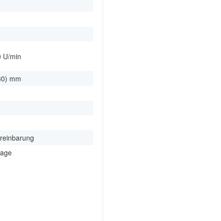
m
m
0 U/min
30) mm
reinbarung
rage