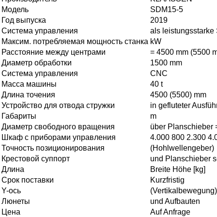
Модель
SDM15-5
Год выпуска
2019
Система управления
als leistungsstark
Максим. потребляемая мощность станка
kW
Расстояние между центрами
= 4500 mm (5500 m
Диаметр обработки
1500 mm
Система управления
CNC
Масса машины
40 t
Длина точения
4500 (5500) mm
Устройство для отвода стружки
in gefluteter Ausfü
Габариты
m
Диаметр свободного вращения
über Planschieber 
Шкаф с приборами управления
4.000 800 2.300 4.
Точность позиционирования
(Hohlwellengeber)
Крестовой суппорт
und Planschieber s
Длина
Breite Höhe [kg]
Срок поставки
Kurzfristig
Y-ось
(Vertikalbewegung
Люнеты
und Aufbauten
Цена
Auf Anfrage