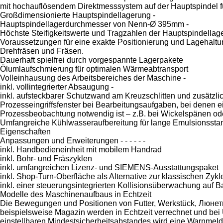
mit hochauflösendem Direktmesssystem auf der Hauptspindel f
Großdimensionierte Hauptspindellagerung -
Hauptspindellagerdurchmesser von Nenn-Ø 395mm -
Höchste Steifigkeitswerte und Tragzahlen der Hauptspindellag
Voraussetzungen für eine exakte Positionierung und Lagehalt
Drehfräsen und Fräsen.
Dauerhaft spielfrei durch vorgespannte Lagerpakete
Ölumlaufschmierung für optimalen Wärmeabtransport
Volleinhausung des Arbeitsbereiches der Maschine -
inkl. vollintegrierter Absaugung -
inkl. aufsteckbarer Schutzwand am Kreuzschlitten und zusätzl
Prozesseingriffsfenster bei Bearbeitungsaufgaben, bei denen 
Prozessbeobachtung notwendig ist – z.B. bei Wickelspänen od
Umfangreiche Kühlwasseraufbereitung für lange Emulsionssta
Eigenschaften
Anpassungen und Erweiterungen - - - - - -
inkl. Handbedieneinheit mit mobilem Handrad
inkl. Bohr- und Fräszyklen
inkl. umfangreichen Lizenz- und SIEMENS-Ausstattungspaket
inkl. Shop-Turn-Oberfläche als Alternative zur klassischen Zyk
inkl. einer steuerungsintegrierten Kollisionsüberwachung auf Ba
Modelle des Maschinenaufbaus in Echtzeit
Die Bewegungen und Positionen von Futter, Werkstück, Люне
beispielsweise Magazin werden in Echtzeit verrechnet und bei 
einstellbaren Mindestsicherheitsabstandes wird eine Warnmeld