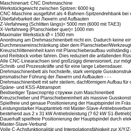
Maschinenart: CNC Drehmaschine
Werkstückgewicht zwischen Spitzen: 6000 kg
CNC-Maschine ausgeführt als 4-Bahnen-Spitzendrehbank bei v
Überfahrbarkeit der Люнетn und Aufbauten
Z-Verfahrweg (Schlitten längs)= 5000 mm (6000 mit TAE3)
X-Verfahrweg (Planschieber quer)= 1000 mm
Maximaler Werkstück-Ø = 1500 mm
Anordnung am Drehmaschinenbett nicht ein. Dadurch keine e
Durchmessereinschränkung über dem Planschieber/Werkzeugt
Kreuzschlitteneinheit kann mit Planschieberaufbau vollständ
und Reitstock vorbei fahren. Dies reduziert die anfallenden Rüs
Alle CNC-Linearachsen sind großzügig dimensioniert, zur mög
Schnitt- und Prozesskräfte und für eine lange Lebensdauer.
Drehmaschinenbett als hochsteife, stark verrippte Gusskonstruk
prismatischer Führung der Люнетn und Aufbauten - - -
Drehmaschinenbett mit sehr steilem, dachförmigem Aufbau für o
Späne- und KSS-Abtransport
Beidseitiger Транспортёр стружки zum Maschinenbett
Kreuzschieber und Planschiebereinheit als massive Gusskonst
Spielfreie und genaue Positionierung der Hauptspindel im Fräsb
Leistungsstarker Hauptantrieb mit Master-Slave-Antriebsverbu
bestehend aus 2 x 31 kW Antriebsleistung (? 62 kW S1-Betrieb) -
Dauerhaft spielfreie Positionierung der Hauptspindel durch ele
Master-Slave-Verbund
Volle C-Achsfunktionalität und Interpolationsfähigkeit zur X/Y/