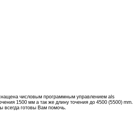
оснащена числовым программным управлением als
точения 1500 мм а так же длину точения до 4500 (5500) mm.
ы всегда готовы Вам помочь.