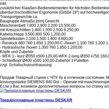
inkl.
zusätzlicher Klaaßen-Bedienelementen für höchsten Bedienko
überdurchschnittlicher Ergonomie (Größe 19“) auf hochwertige
Transportgewichte ca.
Baugruppe Abmaße [mm] Gewicht
Maschinenbett 7.800 2.900 2.200 13.500,00
mit Kreuzschlitten 1.800 1.500 2.500 6.250,00
Kabelschlepp 3.500 800 500 1.200,00
Spindelkasten 2.100 1.500 1.400 4.800,00
- Reistock 860 760 1.650 1.200,00-C-Люнет 1.100 760 1.200 1
- Hydraulische Люнет 1.300 760 1.850 1.200,00
Köpfe und Zubehör
- WFK 1 - kurz Ø350 x500 120,00-WFK 2-lang Ø350 x750 160,
- Schleifkopf Ø400 x500 100,00-Zubehör 3 Paletten
zzgl. Schallschutzumhausung
Продам Токарный станок с ЧПУ бу в отличном состоянии.
leistungsstarke SIEMENS 840 Dsl – Operate mit maschinensp
Если у Вас возникли дополнительные вопросы по станку и
Твердосплавные пластины DESKAR