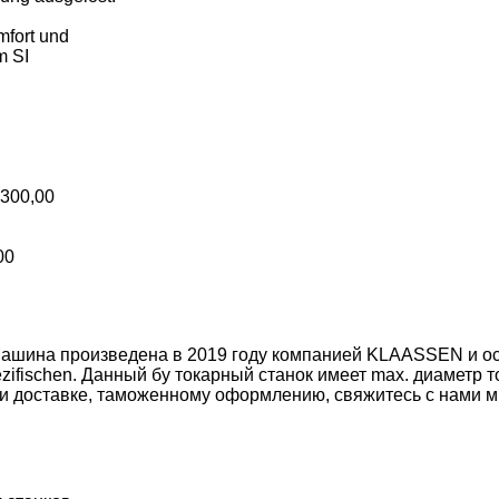
mfort und
m SI
.300,00
00
 Машина произведена в 2019 году компанией KLAASSEN и 
ezifischen. Данный бу токарный станок имеет max. диаметр 
ли доставке, таможенному оформлению, свяжитесь с нами м