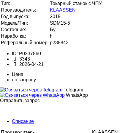
Тип:
Токарный станок с ЧПУ
Производитель:
KLAASSEN
Год выпуска:
2019
Модель/Тип:
SDM15-5
Состояние:
Бу
Наработка:
h
Реферальный номер:
p238843
ID: P0237860
3343
2026-04-21
Цена
по запросу
Telegram
WhatsApp
Отправить запрос
Описание
Производитель
KLAASSEN