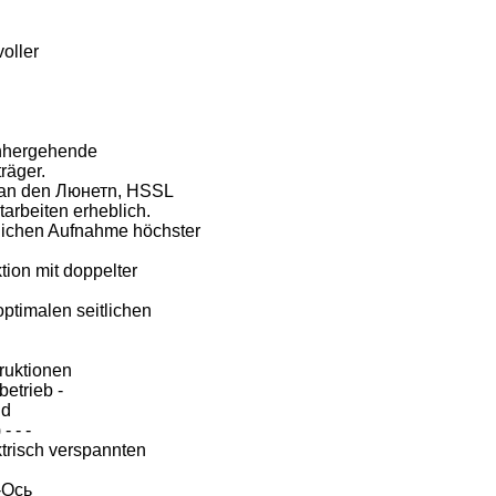
oller
inhergehende
räger.
ig an den Люнетn, HSSL
tarbeiten erheblich.
lichen Aufnahme höchster
tion mit doppelter
ptimalen seitlichen
ruktionen
etrieb -
nd
 - -
ktrisch verspannten
Z-Ось