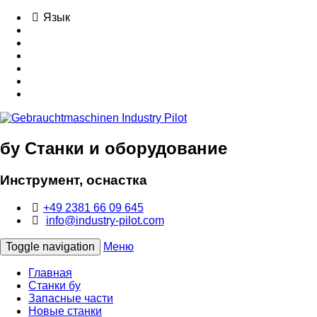
Язык
бу Станки и оборудование
Инструмент, оснастка
+49 2381 66 09 645
info@industry-pilot.com
Toggle navigation
Меню
Главная
Станки бу
Запасные части
Новые станки