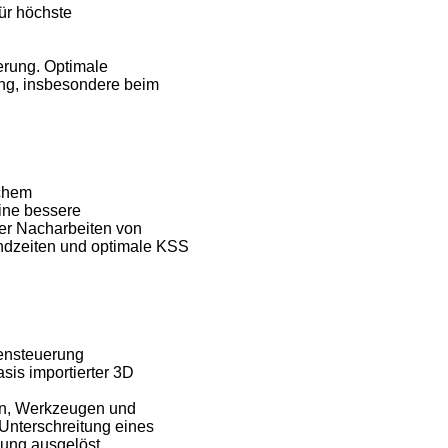
ür höchste
erung. Optimale
ung, insbesondere beim
ichem
eine bessere
er Nacharbeiten von
ndzeiten und optimale KSS
lensteuerung
sis importierter 3D
тn, Werkzeugen und
Unterschreitung eines
ung ausgelöst.