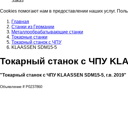
Заказ
Cookies помогают нам в предоставлении наших услуг. Поль
Главная
Станки из Германии
Металлообрабатывающие станки
Токарные станки
Токарный станок с ЧПУ
KLAASSEN SDM15-5
Токарный станок с ЧПУ KL
"Токарный станок с ЧПУ KLAASSEN SDM15-5, г.в. 2019"
Объявление # P0237860