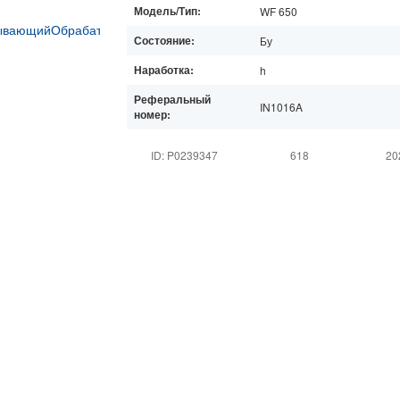
Модель/Тип:
WF 650
Состояние:
Бу
Наработка:
h
Реферальный
IN1016A
номер:
ID: P0239347
618
20