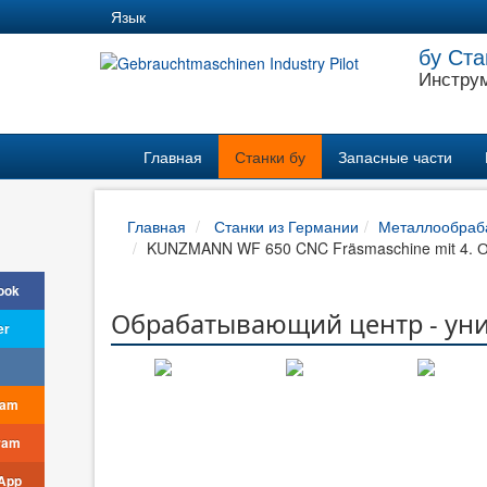
Язык
бу Ста
Инструм
Главная
Станки бу
Запасные части
Главная
Станки из Германии
Металлообраб
KUNZMANN WF 650 CNC Fräsmaschine mit 4. 
ook
Обрабатывающий центр - уни
er
ram
ram
App