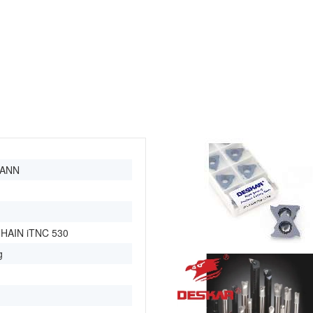
ANN
HAIN iTNC 530
g
m