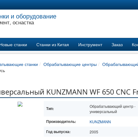
нки и оборудование
ент, оснастка
Новые станки
Станки из Китая
Инструмент
Заказ
Ко
атывающие станки
Обрабатывающие центры
Обрабатывающий 
Ось
версальный KUNZMANN WF 650 CNC Frä
Обрабатывающий центр -
Тип:
универсальный
Производитель:
KUNZMANN
Год выпуска:
2005