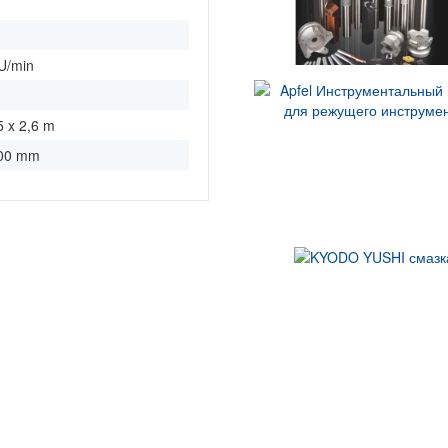
m
m
U/min
5 x 2,6 m
500 mm