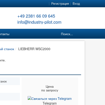
Регистрация
Вход
+49 2381 66 09 645
info@industry-pilot.com
нтакты
Поиск...
й станок
LIEBHERR WSC2000
ите.
танок
Цена
по запросу
Telegram