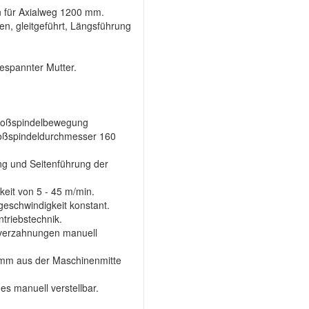
n für Axialweg 1200 mm.
n, gleitgeführt, Längsführung
gespannter Mutter.
Stoßspindelbewegung
oßspindeldurchmesser 160
ng und Seitenführung der
eit von 5 - 45 m/min.
geschwindigkeit konstant.
triebstechnik.
nverzahnungen manuell
 mm aus der Maschinenmitte
s manuell verstellbar.