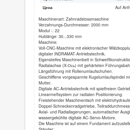
Цена
Auf Anf
Maschinenart: Zahnradstossmaschine
Verzahnungs-Durchmesser: 2000 mm
Modul -: 22
Hublänge: 30...330 mm
Maschine:
Voll-CNC-Maschine mit elektronischer Wälzkoppl
digitaler INDRAMAT-Antriebstechnik.
Eigensteifes Maschinenbett in Schweißkonstruktio
Radialachse (X-Ось) mit gehärteten Führungsbahn
Längsführung mit Rollenumlaufschuhen.
Geschliffene vorgespannte Kugelumlaufspindel mit
Mutter.
Digitale AC-Antriebstechnik mit spielfreiem Getrie
Linearmeßsystem zur radialen Positionierung.
Freistehender Maschinentisch mit elektrohydrauli
Doppel-Schneckenradgetriebe, Teilraddurchmess
Axial- und Radiallagerungen, automatischer Ausg
wassergekühlte digitale AC-Servo-Motore.
Die Maschine ist auf einem Fundament aufzustell
Ständer: