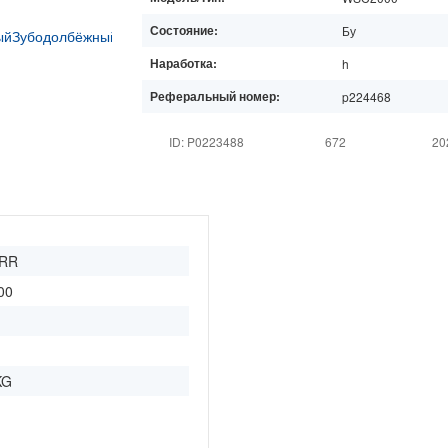
Состояние:
Бу
Наработка:
h
Реферальный номер:
p224468
ID: P0223488
672
20
ERR
00
KG