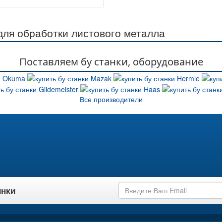
ля обработки листового металла
Поставляем бу станки, оборудование
Все производители
инки