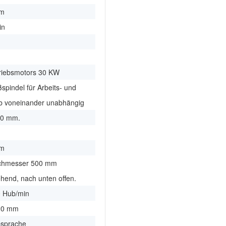
mm
in
riebsmotors 30 KW
spindel für Arbeits- und
 voneinander unabhängig
00 mm.
mm
rchmesser 500 mm
hend, nach unten offen.
0 Hub/min
220 mm
bsprache