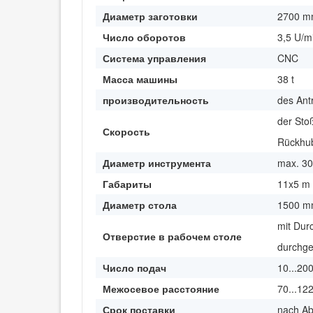
Диаметр заготовки
2700 
Число оборотов
3,5 U/m
Система управления
CNC
Масса машины
38 t
производительность
des Ant
der Stoß
Скорость
Rückhub
Диаметр инструмента
max. 3
Габариты
11x5 m
Диаметр стола
1500 
mit Du
Отверстие в рабочем столе
durchge
Число подач
10...20
Межосевое расстояние
70...1
Срок поставки
nach A