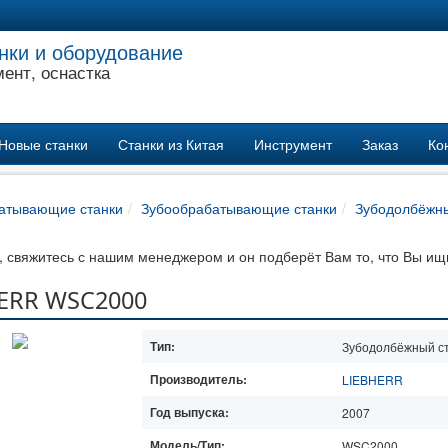
нки и оборудование
ент, оснастка
Новые станки
Станки из Китая
Инструмент
Заказ
Ко
атывающие станки
Зубообрабатывающие станки
Зубодолбёжны
 свяжитесь с нашим менеджером и он подберёт Вам то, что Вы ищ
HERR WSC2000
Тип:
Зубодолбёжный с
Производитель:
LIEBHERR
Год выпуска:
2007
Модель/Тип:
WSC2000