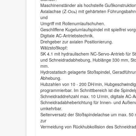
Maschinenständer als hochsteife Gußkonstruktio
Axialachse (Z-Ось) mit gehärteten Führungsbahne
und
Umgriff mit Rollenumlaufschuhen.
Geschliffene Kugelumlaufspindel mit spielfrei vor
Digitale AC-Antriebstechnik.
Drehgeber zur axialen Positionierung.
Wälzstoßkopf:
SK 4.1 mit hydraulischem NC-Servo-Antrieb für 
und Schneidradabhebung, Hublänge 330 mm, St
mm.
Hydrostatisch gelagerte Stoßspindel, Geradführu
Abhebung.
Hubzahlen von 10 - 200 DH/min, Hubgeschwindigk
programmierbar. Im Schnittbereich ist die Spindel
Schneidraddrehzahl max. 10 U/min, digitale AC-An
Schneidradabheberichtung für Innen- und Auße
umkehrbar.
Seitenversatz der Stoßspindelachse um max. 50
zur
Vermeidung von Rückhubkollision des Schneidrade