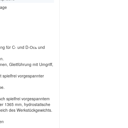
rage
ung für C- und D-Ось und
n.
en, Gleitführung mit Umgriff,
 spielfrei vorgespannter
be.
sch spielfrei vorgespanntem
er 1365 mm, hydrostatische
leich des Werkstückgewichts.
en