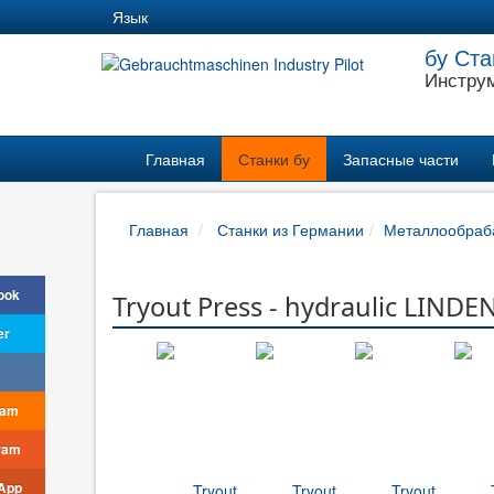
Язык
бу Ста
Инструм
Главная
Станки бу
Запасные части
Главная
Станки из Германии
Металлообраб
ook
Tryout Press - hydraulic LIND
er
ram
ram
App