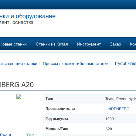
нки и оборудование
ент, оснастка
Новые станки
Станки из Китая
Инструмент
Заказ
Ко
атывающие станки
Прессы / кромкогибочные станки
Tryout Pres
ENBERG A20
Тип:
Tryout Press - hydr
Производитель:
LINDENBERG
Год выпуска:
1990
Модель/Тип:
A20