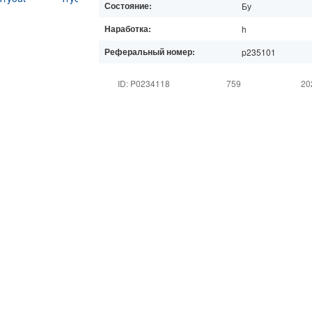
Состояние:
Бу
Наработка:
h
Реферальный номер:
p235101
ID: P0234118
759
20