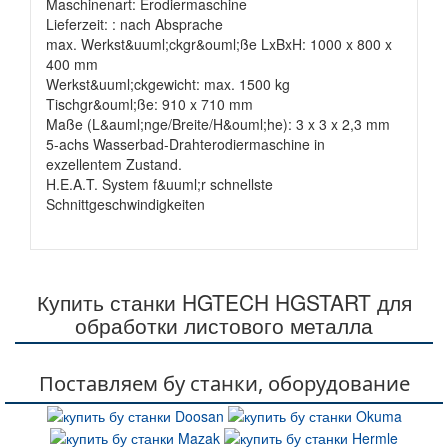
Maschinenart: Erodiermaschine
Lieferzeit: : nach Absprache
max. Werkst&uuml;ckgr&ouml;ße LxBxH: 1000 x 800 x
400 mm
Werkst&uuml;ckgewicht: max. 1500 kg
Tischgr&ouml;ße: 910 x 710 mm
Maße (L&auml;nge/Breite/H&ouml;he): 3 x 3 x 2,3 mm
5-achs Wasserbad-Drahterodiermaschine in
exzellentem Zustand.
H.E.A.T. System f&uuml;r schnellste
Schnittgeschwindigkeiten
Купить станки HGTECH HGSTART для
обработки листового металла
Поставляем бу станки, оборудование