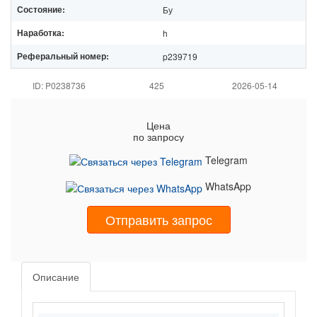
Состояние:
Бу
Наработка:
h
Реферальный номер:
p239719
ID: P0238736
425
2026-05-14
Цена
по запросу
Telegram
WhatsApp
Отправить запрос
Описание