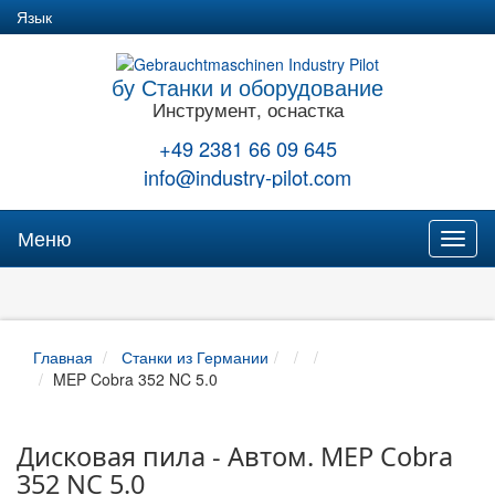
Язык
бу Станки и оборудование
Инструмент, оснастка
+49 2381 66 09 645
info@industry-pilot.com
Меню
Toggl
naviga
Главная
Станки из Германии
MEP Cobra 352 NC 5.0
Дисковая пила - Автом. MEP Cobra
352 NC 5.0