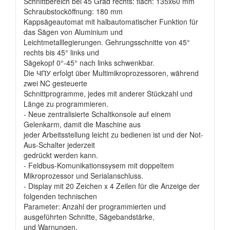
Schnittbereich bei 45 Grad rechts: flach: 135x60 mm
Schraubstocköffnung: 180 mm
Kappsägeautomat mit halbautomatischer Funktion für
das Sägen von Aluminium und
Leichtmetalllegierungen. Gehrungsschnitte von 45°
rechts bis 45° links und
Sägekopf 0°-45° nach links schwenkbar.
Die ЧПУ erfolgt über Multimikroprozessoren, während
zwei NC gesteuerte
Schnittprogramme, jedes mit anderer Stückzahl und
Länge zu programmieren.
- Neue zentralisierte Schaltkonsole auf einem
Gelenkarm, damit die Maschine aus
jeder Arbeitsstellung leicht zu bedienen ist und der Not-
Aus-Schalter jederzeit
gedrückt werden kann.
- Feldbus-Komunikationssysem mit doppeltem
Mikroprozessor und Serialanschluss.
- Display mit 20 Zeichen x 4 Zeilen für die Anzeige der
folgenden technischen
Parameter: Anzahl der programmierten und
ausgeführten Schnitte, Sägebandstärke,
und Warnungen.