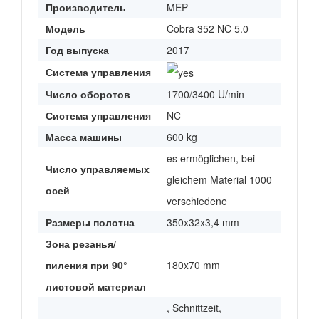
Производитель
MEP
Модель
Cobra 352 NC 5.0
Год выпуска
2017
Система управления
Число оборотов
1700/3400 U/min
Система управления
NC
Масса машины
600 kg
es ermöglichen, bei
Число управляемых
gleichem Material 1000
осей
verschiedene
Размеры полотна
350x32x3,4 mm
Зона резанья/
пиления при 90°
180x70 mm
листовой материал
, Schnittzeit,