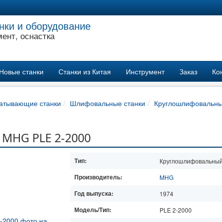
нки и оборудование
ент, оснастка
Новые станки
Станки из Китая
Инструмент
Заказ
Ко
атывающие станки
Шлифовальные станки
Круглошлифовальны
MHG PLE 2-2000
Тип:
Круглошлифовальный
Производитель:
MHG
Год выпуска:
1974
Модель/Тип:
PLE 2-2000