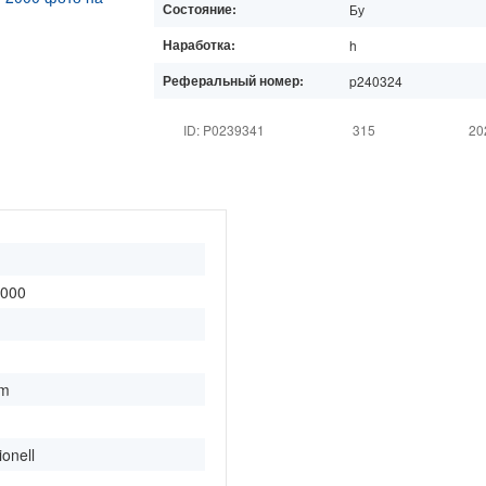
Состояние:
Бу
Наработка:
h
Реферальный номер:
p240324
ID: P0239341
315
20
2000
mm
ionell