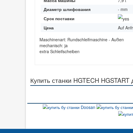
Масса машины
7,9 t
Диаметр шлифования
- mm
Срок поставки
Цена
Auf Anf
Maschinenart: Rundschleifmaschine - Außen
mechanisch: ja
extra Schleifscheiben
Купить станки HGTECH HGSTART д