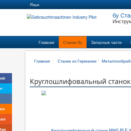
Язык
бу Ста
Инструм
Главная
Станки бу
Запасные части
Главная
Станки из Германии
Металлообраб
ook
Круглошлифовальный станок 
er
ram
ram
App