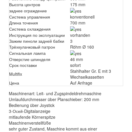
Высота центров
175 mm
заднее ограждение
Система управления
konventionell
Длина точения
700 mm
Система охлаждения
Инструкция по эксплуатации
vorhanden
Зажим пиноли задней бабки
3
Трёхкулачковый патрон
Röhm Ø 160
Сигнальная лампа
Отверстие шпинделя
46 mm
Срок поставки
sofort
Stahlhalter Gr. E mit 3
Multifix
Wechselkassetten
Цена
Auf Anfrage
Maschinenart: Leit- und Zugspindeldrehmaschine
Umlaufdurchmesser über Planschieber: 200 mm
Bedienung über Joystick
3-Осей-Digitalanzeige
mitlaufende Körnerspitze
Maschinenverstellfüße
sehr guter Zustand, Maschine kommt aus einer