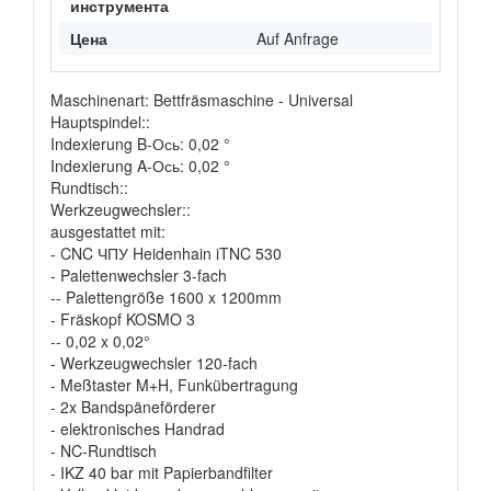
инструмента
Цена
Auf Anfrage
Maschinenart: Bettfräsmaschine - Universal
Hauptspindel::
Indexierung B-Ось: 0,02 °
Indexierung A-Ось: 0,02 °
Rundtisch::
Werkzeugwechsler::
ausgestattet mit:
- CNC ЧПУ Heidenhain iTNC 530
- Palettenwechsler 3-fach
-- Palettengröße 1600 x 1200mm
- Fräskopf KOSMO 3
-- 0,02 x 0,02°
- Werkzeugwechsler 120-fach
- Meßtaster M+H, Funkübertragung
- 2x Bandspäneförderer
- elektronisches Handrad
- NC-Rundtisch
- IKZ 40 bar mit Papierbandfilter