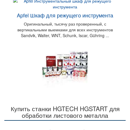
Apfel Шкаф для режущего инструмента
Deskar - Металлорежущий инструмент
для станочного оборудования
Оригинальный, тысячу раз проверенный, с
вертикальными выемками для всех инструментов
Твердосплавные пластины, резцы токарные, cверла
Sandvik, Walter, WNT, Schunk, Iscar, Gühring ...
по металлу и д.р.
KYODO YUSHI смазка
Купить станки HGTECH HGSTART для
Промышленная смазка для станков: Bridgeport,
Cinncinati, Citizen, DMG, Дозан, Хаас, Kitamura,
обработки листового металла
Makino, Mazak, Mitsui Seiki, Окума, Трауб