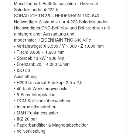
Maschinenart: Bettfräsmaschine - Universal
Spindelstunde: 4.222 h
SORALUCE TR 35 – HEIDENHAIN TNC 640
Neuwertiger Zustand – nur 4.222 Spindelstunden
Hochwertiges CNC-Bettfräs- und Bohrzentrum mit
umfangreicher Ausstattung und
modernster HEIDENHAIN TNC 640 ЧПУ.
• Verfahrwege: X 3.500 / Y 1.300 / Z 1.600 mm
• Tisch: 3.860 × 1.200 mm
• Spindel: 43 kW / 900 Nm
• Drehzahl: 20 – 4.000 U/min
• ISO 50
Ausstattung
• H200 Universal-Fräskopf 2,5 x 2,5 °
• 40-fach Werkzeugwechsler
• 5-Achs-Interpolation
• DCM Kollisionsüberwachung
• Interpolationsdrehen
• M&H Funkmesstaster
• IKZ 20 bar
• Papierbandfilter & Magnetabscheider
• Vollverkleidung