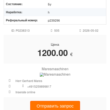
Состояние:
Бу
Наработка:
h
Реферальный номер:
p239296
ID: P0238313
505
2026-05-02
Цена
1200.00
€
Maresmaschinen
Herr Gerhard Mares
+49152598
99817
Inserate online
Отправить запрос